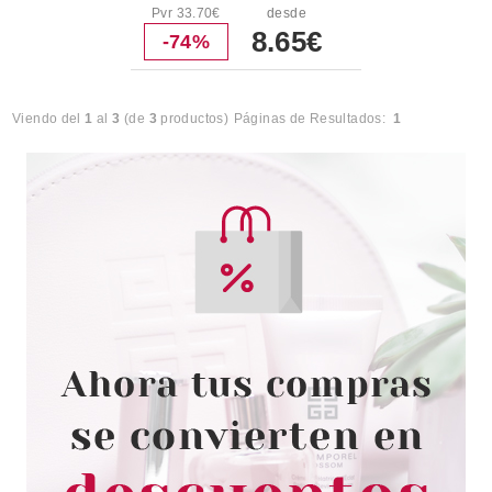
Pvr 33.70€
desde
8.65€
-74%
Viendo del
1
al
3
(de
3
productos)
Páginas de Resultados:
1