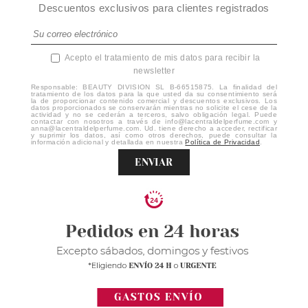
Descuentos exclusivos para clientes registrados
Acepto el tratamiento de mis datos para recibir la
newsletter
Responsable: BEAUTY DIVISION SL B-66515875. La finalidad del
tratamiento de los datos para la que usted da su consentimiento será
la de proporcionar contenido comercial y descuentos exclusivos. Los
datos proporcionados se conservarán mientras no solicite el cese de la
actividad y no se cederán a terceros, salvo obligación legal. Puede
contactar con nosotros a través de info@lacentraldelperfume.com y
anna@lacentraldelperfume.com. Ud. tiene derecho a acceder, rectificar
y suprimir los datos, así como otros derechos, puede consultar la
información adicional y detallada en nuestra
Política de Privacidad
.
ENVIAR