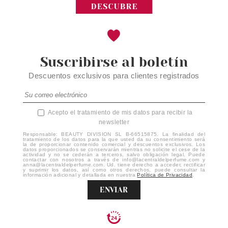
Suscribirse al boletín
Descuentos exclusivos para clientes registrados
Acepto el tratamiento de mis datos para recibir la
newsletter
Responsable: BEAUTY DIVISION SL B-66515875. La finalidad del
tratamiento de los datos para la que usted da su consentimiento será
la de proporcionar contenido comercial y descuentos exclusivos. Los
datos proporcionados se conservarán mientras no solicite el cese de la
actividad y no se cederán a terceros, salvo obligación legal. Puede
contactar con nosotros a través de info@lacentraldelperfume.com y
anna@lacentraldelperfume.com. Ud. tiene derecho a acceder, rectificar
y suprimir los datos, así como otros derechos, puede consultar la
información adicional y detallada en nuestra
Política de Privacidad
.
ENVIAR