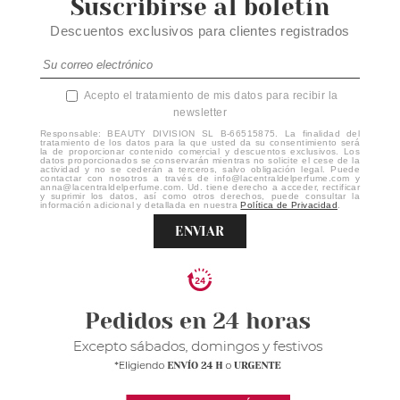
Suscribirse al boletín
Descuentos exclusivos para clientes registrados
Acepto el tratamiento de mis datos para recibir la
newsletter
Responsable: BEAUTY DIVISION SL B-66515875. La finalidad del
tratamiento de los datos para la que usted da su consentimiento será
la de proporcionar contenido comercial y descuentos exclusivos. Los
datos proporcionados se conservarán mientras no solicite el cese de la
actividad y no se cederán a terceros, salvo obligación legal. Puede
contactar con nosotros a través de info@lacentraldelperfume.com y
anna@lacentraldelperfume.com. Ud. tiene derecho a acceder, rectificar
y suprimir los datos, así como otros derechos, puede consultar la
información adicional y detallada en nuestra
Política de Privacidad
.
ENVIAR