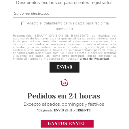
Descuentos exclusivos para clientes registrados
Acepto el tratamiento de mis datos para recibir la
newsletter
Responsable: BEAUTY DIVISION SL B-66515875. La finalidad del
tratamiento de los datos para la que usted da su consentimiento será
la de proporcionar contenido comercial y descuentos exclusivos. Los
datos proporcionados se conservarán mientras no solicite el cese de la
actividad y no se cederán a terceros, salvo obligación legal. Puede
contactar con nosotros a través de info@lacentraldelperfume.com y
anna@lacentraldelperfume.com. Ud. tiene derecho a acceder, rectificar
y suprimir los datos, así como otros derechos, puede consultar la
información adicional y detallada en nuestra
Política de Privacidad
.
ENVIAR