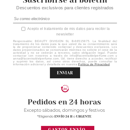
Suscribirse al boletín
Descuentos exclusivos para clientes registrados
Acepto el tratamiento de mis datos para recibir la
newsletter
Responsable: BEAUTY DIVISION SL B-66515875. La finalidad del
tratamiento de los datos para la que usted da su consentimiento será
la de proporcionar contenido comercial y descuentos exclusivos. Los
datos proporcionados se conservarán mientras no solicite el cese de la
actividad y no se cederán a terceros, salvo obligación legal. Puede
contactar con nosotros a través de info@lacentraldelperfume.com y
anna@lacentraldelperfume.com. Ud. tiene derecho a acceder, rectificar
y suprimir los datos, así como otros derechos, puede consultar la
información adicional y detallada en nuestra
Política de Privacidad
.
ENVIAR