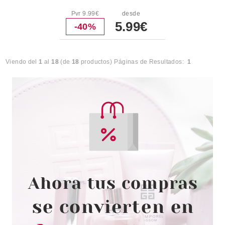
Pvr 9.99€
desde
5.99€
-40%
Viendo del
1
al
18
(de
18
productos)
Páginas de Resultados:
1