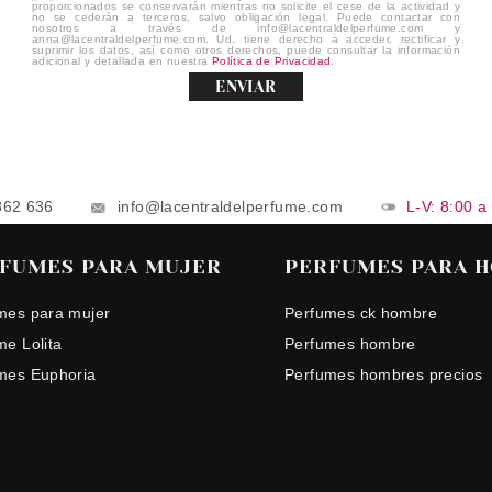
proporcionados se conservarán mientras no solicite el cese de la actividad y
no se cederán a terceros, salvo obligación legal. Puede contactar con
nosotros a través de info@lacentraldelperfume.com y
anna@lacentraldelperfume.com. Ud. tiene derecho a acceder, rectificar y
suprimir los datos, así como otros derechos, puede consultar la información
adicional y detallada en nuestra
Política de Privacidad
.
ENVIAR
862 636
info@lacentraldelperfume.com
L-V: 8:00 a
FUMES PARA MUJER
PERFUMES PARA 
mes para mujer
Perfumes ck hombre
me Lolita
Perfumes hombre
mes Euphoria
Perfumes hombres precios