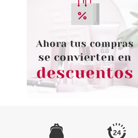
CLARINS
CLAR
CLARINS MULTI ACTIVA CREMA
CLARINS DOUBL
DIA 50ML P. SECA + 2
ML
MUESTRAS + NECESER SET
REGALO
Pvr 63.50€
desde
Pvr 115.00€
45.60€
7
-28%
-33%