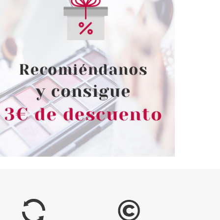
ARINS
CLARINS
EXTRA FIRMING
CLARINS TINTED OLEO SERUM
UR CREMA DIA
BASE MAQUILLAJE 05 30ML
 PIELES 50 ML
desde
Pvr 47.50€
desde
61.50€
33.35€
-30%