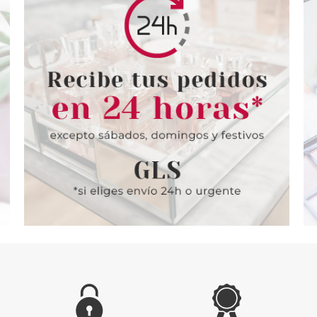
INS
CLARINS
CL
E SERUM 50
CLARINS NUTRI LUMIÉRE
CLARINS 
CREMA DÍA 50 ML
ENERGY JO
TODO TIPO
desde
Pvr 130.00€
desde
Pvr 89.00€
6.95€
95.85€
-26%
-31%