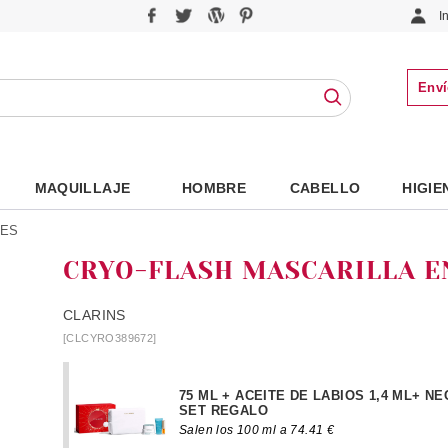
I
Enví
MAQUILLAJE
HOMBRE
CABELLO
HIGIE
LES
CRYO-FLASH MASCARILLA E
CLARINS
[CLCYRO389672]
75 ML + ACEITE DE LABIOS 1,4 ML+ N
SET REGALO
Salen los 100 ml a 74.41 €