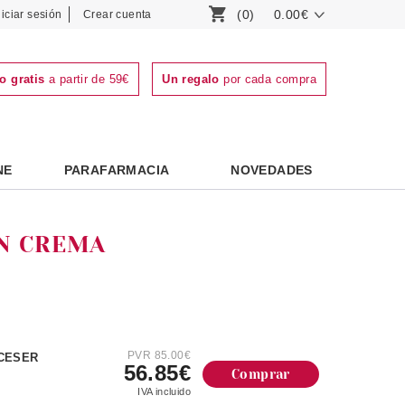
(0)
0.00€
niciar sesión
Crear cuenta
o gratis
a partir de 59€
Un regalo
por cada compra
NE
PARAFARMACIA
NOVEDADES
N CREMA
PVR 85.00€
ECESER
56.85€
Comprar
IVA incluido