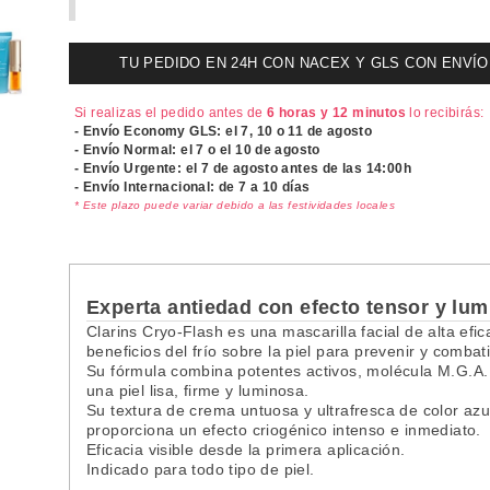
TU PEDIDO EN 24H CON NACEX Y GLS CON ENVÍO UR
Si realizas el pedido antes de
6 horas y 12 minutos
lo recibirás:
- Envío Economy GLS: el
7, 10 o 11 de agosto
- Envío Normal: el
7 o el 10 de agosto
- Envío Urgente: el
7 de agosto antes de las 14:00h
- Envío Internacional: de 7 a 10 días
* Este plazo puede variar debido a las festividades locales
Experta antiedad con efecto tensor y lum
Clarins Cryo-Flash es una mascarilla facial de alta efic
beneficios del frío sobre la piel para prevenir y combat
Su fórmula combina potentes activos, molécula M.G.A.
una piel lisa, firme y luminosa.
Su textura de crema untuosa y ultrafresca de color azul
proporciona un efecto criogénico intenso e inmediato.
Eficacia visible desde la primera aplicación.
Indicado para todo tipo de piel.