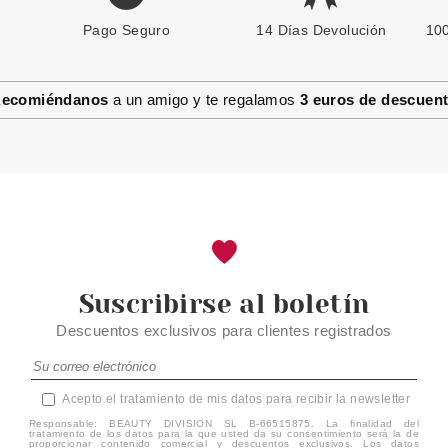
Pago Seguro
CLARINS
14 Días Devolución
100
CLARINS LOTION TONIQUE
APAISANT 400 ML
ecomiéndanos
a un amigo y te regalamos
3 euros de descuen
Pvr 39.00€
desde
28.56€
-27%
Suscribirse al boletín
Descuentos exclusivos para clientes registrados
Acepto el tratamiento de mis datos para recibir la newsletter
Responsable: BEAUTY DIVISION SL B-66515875. La finalidad del
tratamiento de los datos para la que usted da su consentimiento será la de
proporcionar contenido comercial y descuentos exclusivos. Los datos