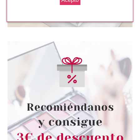
SOAP & GLORY
SOAP & GLORY ORIGINAL PINK
MANTECA HIDRATANTE
CORPORAL MINI 50 ML
Pvr 2.95€
desde
2.25€
-24%