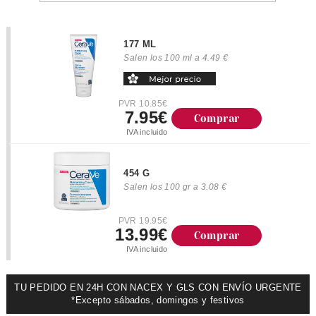
177 ML
Salen los 100 ml a 4.49 €
PVR 10.85€
7.95€
Comprar
IVA incluido
454 G
Salen los 100 gr a 3.08 €
PVR 19.95€
13.99€
Comprar
IVA incluido
TU PEDIDO EN 24H CON NACEX Y GLS CON ENVÍO URGENTE
*Excepto sábados, domingos y festivos