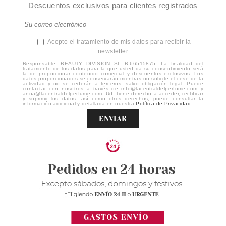
Descuentos exclusivos para clientes registrados
Acepto el tratamiento de mis datos para recibir la
newsletter
Responsable: BEAUTY DIVISION SL B-66515875. La finalidad del
tratamiento de los datos para la que usted da su consentimiento será
la de proporcionar contenido comercial y descuentos exclusivos. Los
datos proporcionados se conservarán mientras no solicite el cese de la
actividad y no se cederán a terceros, salvo obligación legal. Puede
contactar con nosotros a través de info@lacentraldelperfume.com y
anna@lacentraldelperfume.com. Ud. tiene derecho a acceder, rectificar
y suprimir los datos, así como otros derechos, puede consultar la
información adicional y detallada en nuestra
Política de Privacidad
.
ENVIAR