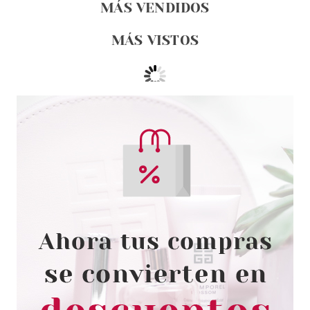
MÁS VENDIDOS
MÁS VISTOS
SOAP & GLORY
SOAP & GLORY HYDRATE
EXPECTATIONS SERUM
CORPORAL 250 ML
Pvr 10.99€
desde