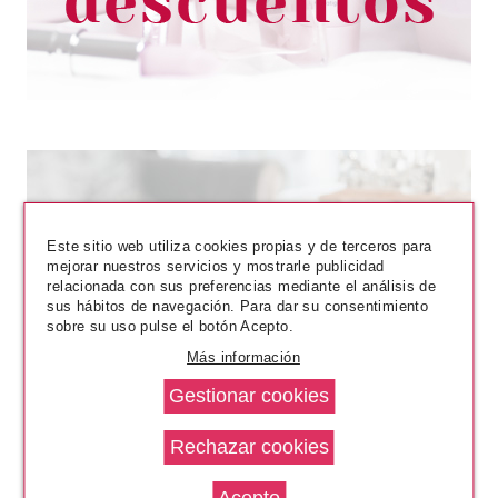
8.55€
-22%
Este sitio web utiliza cookies propias y de terceros para
mejorar nuestros servicios y mostrarle publicidad
relacionada con sus preferencias mediante el análisis de
sus hábitos de navegación. Para dar su consentimiento
L´OCCITANE EN PROVENCE
sobre su uso pulse el botón Acepto.
L'OCCITANE EN PROVENCE
Más información
KARITE JABON LAVANDA 100
GR
Pvr 6.00€
desde
3.80€
-37%