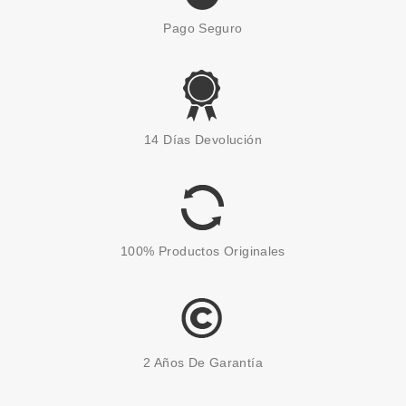
Pago Seguro
TREE HUT
TREE HUT MANTECA
14 Días Devolución
CORPORAL DE MOROCCAN
ROSE 240 G
Pvr 16.99€
desde
10.90€
-36%
100% Productos Originales
2 Años De Garantía