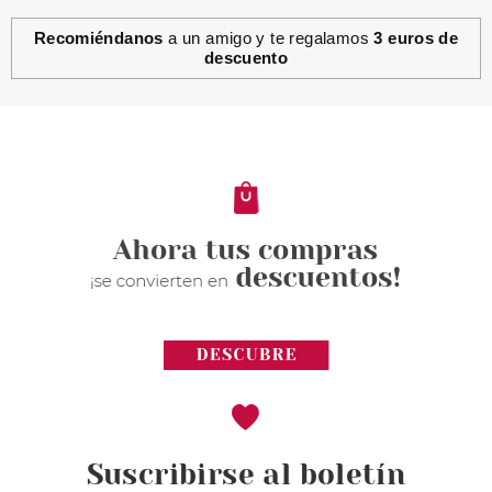
Recomiéndanos
a un amigo y te regalamos
3 euros de
descuento
L´OCCITANE EN PROVENCE
L OCCITANE EN PROVENCE
CALCETIN FLORES DE CEREZO
ESTUCHE REGALO
Pvr 16.99€
desde
8.50€
-50%
Suscribirse al boletín