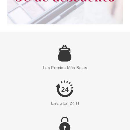
SOAP & GLORY
SOAP & GLORY CLEAN GET A
WAY SET REGALO
Los Precios Más Bajos
Pvr 11.99€
desde
8.90€
-26%
Envío En 24 H