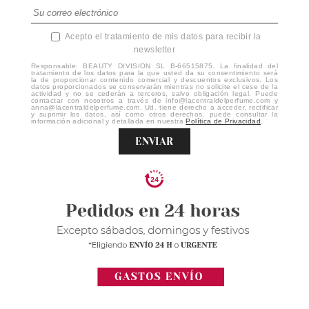
Acepto el tratamiento de mis datos para recibir la
newsletter
Responsable: BEAUTY DIVISION SL B-66515875. La finalidad del
tratamiento de los datos para la que usted da su consentimiento será
la de proporcionar contenido comercial y descuentos exclusivos. Los
datos proporcionados se conservarán mientras no solicite el cese de la
actividad y no se cederán a terceros, salvo obligación legal. Puede
contactar con nosotros a través de info@lacentraldelperfume.com y
anna@lacentraldelperfume.com. Ud. tiene derecho a acceder, rectificar
y suprimir los datos, así como otros derechos, puede consultar la
información adicional y detallada en nuestra
Política de Privacidad
.
ENVIAR