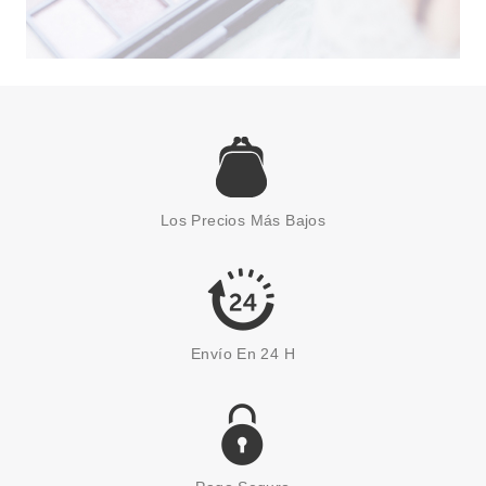
L´OCCITANE EN PROVENCE
L'OCCITANE EN PROVENCE
GEL DE DUCHA VERBENA 70
Los Precios Más Bajos
ML
Pvr 5.50€
desde
3.80€
-31%
Envío En 24 H