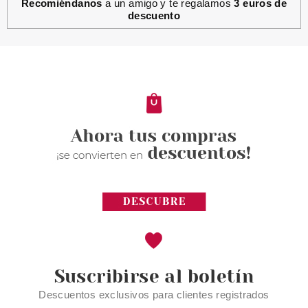
Recomiéndanos
a un amigo y te regalamos
3 euros de
descuento
L´OCCITANE EN PROVENCE
L'OCCITANE EN PROVENCE
CREMA CORPORAL ULTRA
LIGERA KARITÉ-BERGAMOTA
125 ML
Pvr 25.00€
desde
15.99€
-36%
Suscribirse al boletín
Descuentos exclusivos para clientes registrados