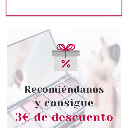
L´OCCITANE EN PROVENCE
L'OCCITANE EN PROVENCE
JABON SOLIDO BONNE MERE
TILO & NARANJA 100 GR
Pvr 6.00€
desde
3.80€
-37%