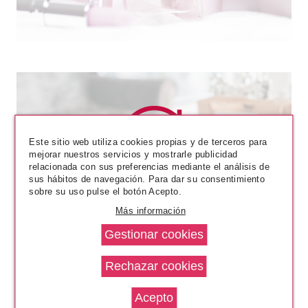
Este sitio web utiliza cookies propias y de terceros para
mejorar nuestros servicios y mostrarle publicidad
relacionada con sus preferencias mediante el análisis de
L´OCCITANE EN PROVENCE
sus hábitos de navegación. Para dar su consentimiento
sobre su uso pulse el botón Acepto.
L'OCCITANE EN PROVENCE
LAVANDA GEL DUCHA 250 ML+
Más información
CREMA MANOS 30 ML + SPRAY
100ML RELAJANTE SET
Pvr 39.00€
desde
REGALO
26.95€
-31%