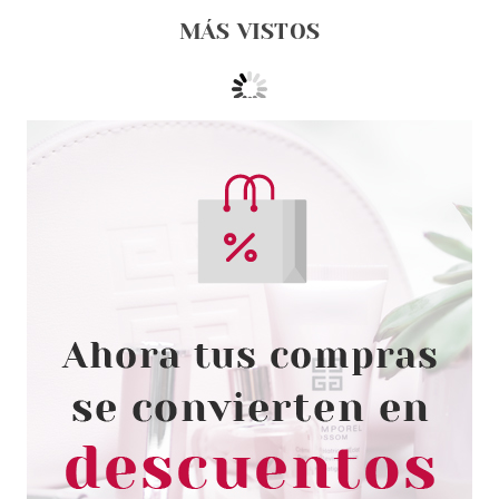
MÁS VISTOS
L´OCCITANE EN PROVENCE
L'OCCITANE EN PROVENCE
MASCARILLA PURIFICANTE 75
ML
Pvr 29.00€
desde
20.00€
-31%