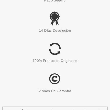
Pago Seguro
L´OCCITANE EN PROVENCE
L'OCCITANE EN PROVENCE
14 Días Devolución
HOMME SET REGALO
Pvr 19.50€
desde
10.99€
-44%
100% Productos Originales
2 Años De Garantía