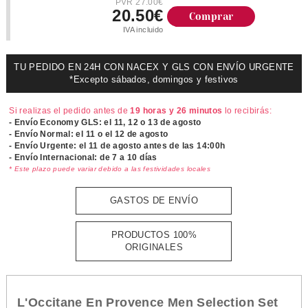
PVR 27.00€
20.50€
Comprar
IVA incluido
TU PEDIDO EN 24H CON NACEX Y GLS CON ENVÍO URGENTE
*Excepto sábados, domingos y festivos
Si realizas el pedido antes de
19 horas y 26 minutos
lo recibirás:
- Envío Economy GLS: el
11, 12 o 13 de agosto
- Envío Normal: el
11 o el 12 de agosto
- Envío Urgente: el
11 de agosto antes de las 14:00h
- Envío Internacional: de 7 a 10 días
* Este plazo puede variar debido a las festividades locales
GASTOS DE ENVÍO
PRODUCTOS 100%
ORIGINALES
L'Occitane En Provence Men Selection Set