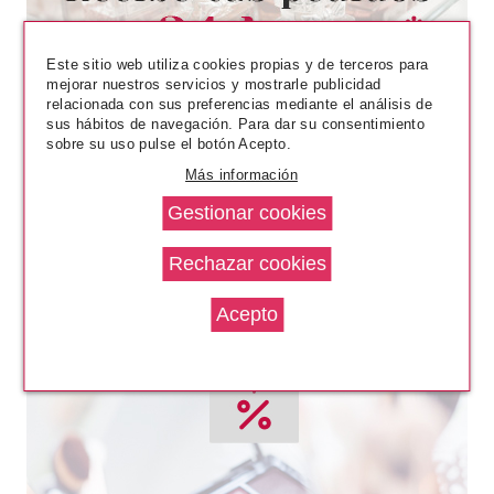
PESTAÑAS POSTIZAS
Pvr 3.79€
desde
Este sitio web utiliza cookies propias y de terceros para
2.75€
-27%
mejorar nuestros servicios y mostrarle publicidad
relacionada con sus preferencias mediante el análisis de
sus hábitos de navegación. Para dar su consentimiento
sobre su uso pulse el botón Acepto.
Más información
ESSENCE
ESSENCE ALICE IN
WONDERLAND GUANTE PARA
DESMAQUILLAR
Pvr 4.59€
desde