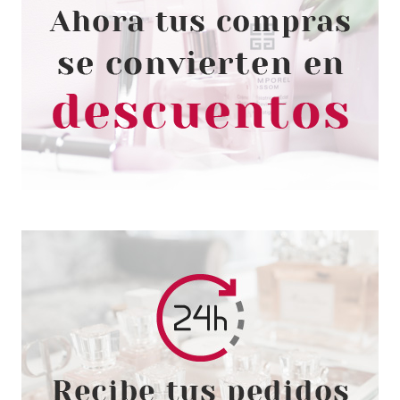
ESSENCE
ESSENCE HELLO KITTY
CEPILLO DE CEJAS Y
PESTAÑAS
Pvr 2.99€
desde
2.22€
-26%
ESSENCE
ESSENCE APLICADOR DE