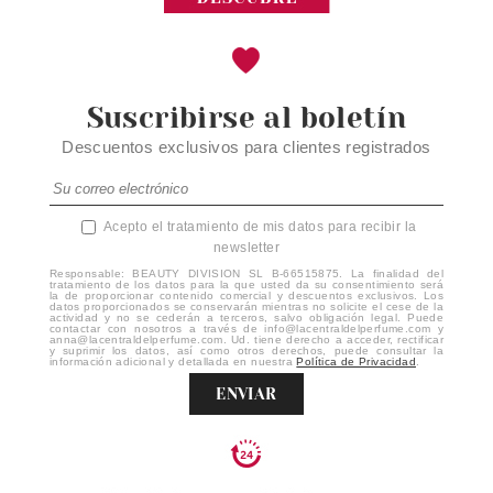
Suscribirse al boletín
Descuentos exclusivos para clientes registrados
Acepto el tratamiento de mis datos para recibir la
newsletter
Responsable: BEAUTY DIVISION SL B-66515875. La finalidad del
tratamiento de los datos para la que usted da su consentimiento será
la de proporcionar contenido comercial y descuentos exclusivos. Los
datos proporcionados se conservarán mientras no solicite el cese de la
actividad y no se cederán a terceros, salvo obligación legal. Puede
contactar con nosotros a través de info@lacentraldelperfume.com y
anna@lacentraldelperfume.com. Ud. tiene derecho a acceder, rectificar
y suprimir los datos, así como otros derechos, puede consultar la
información adicional y detallada en nuestra
Política de Privacidad
.
ENVIAR