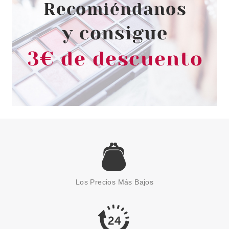
3.96€
-14%
ESSENCE
ESSENCE BRUSH IT LIKE IT'S
ART PINCEL EXTRAFINO
Los Precios Más Bajos
Pvr 2.99€
desde
2.55€
-15%