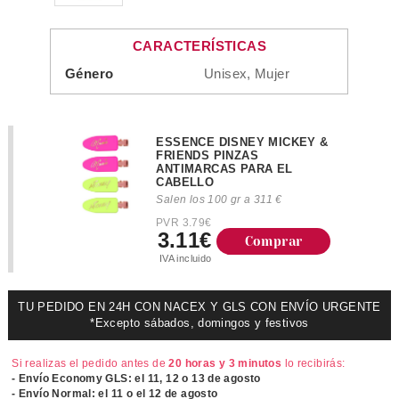
CARACTERÍSTICAS
Género
Unisex, Mujer
ESSENCE DISNEY MICKEY &
FRIENDS PINZAS
ANTIMARCAS PARA EL
CABELLO
Salen los 100 gr a 311 €
PVR 3.79€
3.11€
Comprar
IVA incluido
TU PEDIDO EN 24H CON NACEX Y GLS CON ENVÍO URGENTE
*Excepto sábados, domingos y festivos
Si realizas el pedido antes de
20 horas y 3 minutos
lo recibirás:
- Envío Economy GLS: el
11, 12 o 13 de agosto
- Envío Normal: el
11 o el 12 de agosto