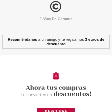
2 Años De Garantía
Recomiéndanos
a un amigo y te regalamos
3 euros de
descuento
ESSENCE
ESSENCE GOLDEN DAYS
AHEAD JOYAS FACIALES MIX &
MATCH
Pvr 3.79€
desde
2.95€
-22%