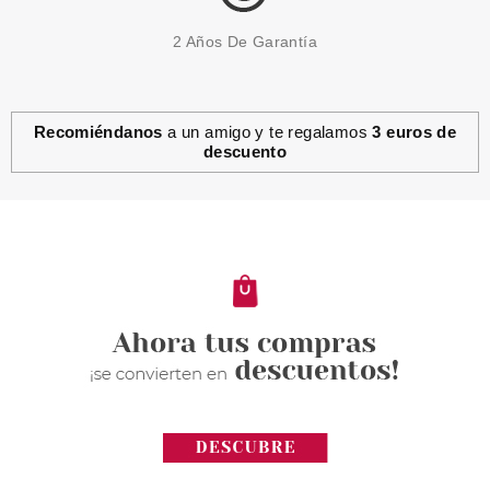
2 Años De Garantía
Recomiéndanos
a un amigo y te regalamos
3 euros de
descuento
ESSENCE
ESSENCE DISNEY EL REY
LEON PINCEL DE SOMBRAS DE
OJOS SIMBA
Pvr 2.99€
desde
2.39€
-20%