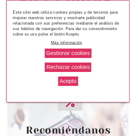
APPLICATOR
Pvr 1.89€
desde
1.58€
-16%
Este sitio web utiliza cookies propias y de terceros para
mejorar nuestros servicios y mostrarle publicidad
relacionada con sus preferencias mediante el análisis de
sus hábitos de navegación. Para dar su consentimiento
sobre su uso pulse el botón Acepto.
Más información
ESSENCE
ESSENCE UV GEL NAIL LIMA
DE UÑAS 2 EN 1
Pvr 2.49€
desde
2.14€
-14%