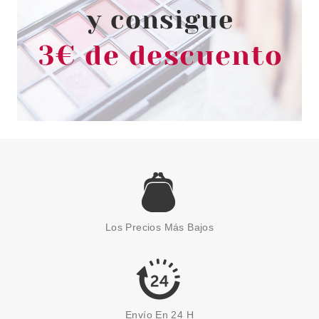
ESSENCE
ESSENCE YOU MAKE MY DAY!
PAPEL MATIFICANTE PARA
Los Precios Más Bajos
ROSTRO
Pvr 2.89€
desde
2.40€
-17%
Envío En 24 H