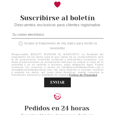
Suscribirse al boletín
Descuentos exclusivos para clientes registrados
Acepto el tratamiento de mis datos para recibir la
newsletter
Responsable: BEAUTY DIVISION SL B-66515875. La finalidad del
tratamiento de los datos para la que usted da su consentimiento será
la de proporcionar contenido comercial y descuentos exclusivos. Los
datos proporcionados se conservarán mientras no solicite el cese de la
actividad y no se cederán a terceros, salvo obligación legal. Puede
contactar con nosotros a través de info@lacentraldelperfume.com y
anna@lacentraldelperfume.com. Ud. tiene derecho a acceder, rectificar
y suprimir los datos, así como otros derechos, puede consultar la
información adicional y detallada en nuestra
Política de Privacidad
.
ENVIAR