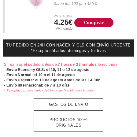
Salen los 100 gr a 425 €
PVR 4.89€
4.25€
Comprar
IVA incluido
TU PEDIDO EN 24H CON NACEX Y GLS CON ENVÍO URGENTE
*Excepto sábados, domingos y festivos
Si realizas el pedido antes de
7 horas y 23 minutos
lo recibirás:
- Envío Economy GLS: el
10, 11 o 12 de agosto
- Envío Normal: el
10 o el 11 de agosto
- Envío Urgente: el
10 de agosto antes de las 14:00h
- Envío Internacional: de 7 a 10 días
* Este plazo puede variar debido a las festividades locales
GASTOS DE ENVÍO
PRODUCTOS 100%
ORIGINALES