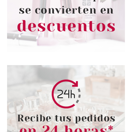
ESSENCE DISNEY PRINCESS
PINCEL DE SOMBRAS
RAPUNZEL
Pvr 2.99€
desde
1.90€
-36%
ESSENCE
ESSENCE APLICADOR
PIGMENTO THE SILI HELPERS
01 GLITTER & PIGMENT