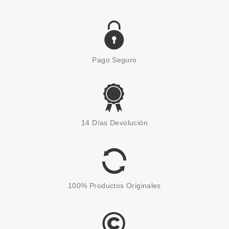
Pago Seguro
ESSENCE
ESSENCE BROCHA PARA
14 Días Devolución
ROSTRO NUTS ABOUT YOU
Pvr 4.89€
desde
4.22€
-14%
100% Productos Originales