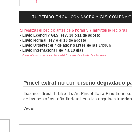
TU PEDIDO EN 24H CON NACEX Y GLS CON ENVÍO UR
Si realizas el pedido antes de
6 horas y 7 minutos
lo recibirás:
- Envío Economy GLS: el
7, 10 o 11 de agosto
- Envío Normal: el
7 o el 10 de agosto
- Envío Urgente: el
7 de agosto antes de las 14:00h
- Envío Internacional: de 7 a 10 días
* Este plazo puede variar debido a las festividades locales
Pincel extrafino con diseño degradado pa
Essence Brush It Like It's Art Pincel Extra Fino tiene s
de las pestañas, añadir detalles a las esquinas interior
Vegan