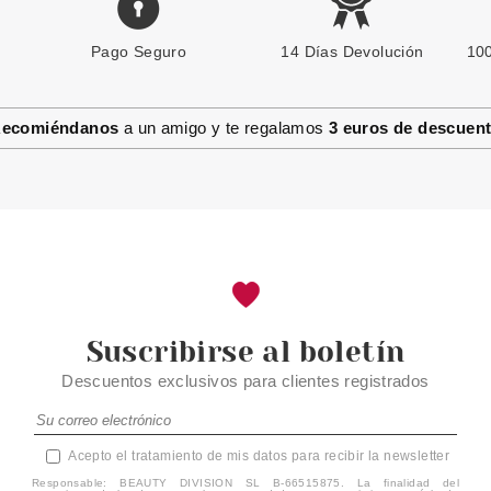
Pago Seguro
ESSENCE
14 Días Devolución
100
ESSENCE DISNEY MICKEY &
FRIENDS NECESER DE
MAQUILLAJE
ecomiéndanos
a un amigo y te regalamos
3 euros de descuen
Pvr 6.29€
desde
4.78€
-24%
Suscribirse al boletín
Descuentos exclusivos para clientes registrados
Acepto el tratamiento de mis datos para recibir la newsletter
Responsable: BEAUTY DIVISION SL B-66515875. La finalidad del