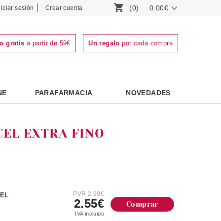
(0)
0.00€
niciar sesión
Crear cuenta
o gratis
a partir de 59€
Un regalo
por cada compra
NE
PARAFARMACIA
NOVEDADES
NCEL EXTRA FINO
PVR 2.99€
CEL
2.55€
Comprar
IVA incluido