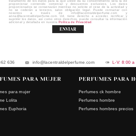
tratamiento de los datos para la que usted da su consentimiento será la de
proporcionar contenido comercial y descuentos exclusivos. Los datos
proporcionados se conservarán mientras no solicite el cese de la actividad y
no se cederán a terceros, salvo obligación legal. Puede contactar con
nosotros a través de info@lacentraldelperfume.com y
anna@lacentraldelperfume.com. Ud. tiene derecho a acceder, rectificar y
suprimir los datos, así como otros derechos, puede consultar la información
adicional y detallada en nuestra
Política de Privacidad
.
ENVIAR
862 636
info@lacentraldelperfume.com
L-V: 8:00 a
FUMES PARA MUJER
PERFUMES PARA 
mes para mujer
Perfumes ck hombre
me Lolita
Perfumes hombre
mes Euphoria
Perfumes hombres precios