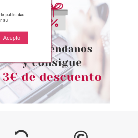
rle publicidad
r su
SENCE
ESSENCE
APLICADOR DE
ESSENCE FEELIN' COMFY
S POSTIZAS
BRUMA CUERPO & CABELLO
100 ML
desde
Pvr 4.59€
desde
2.75€
3.85€
-16%