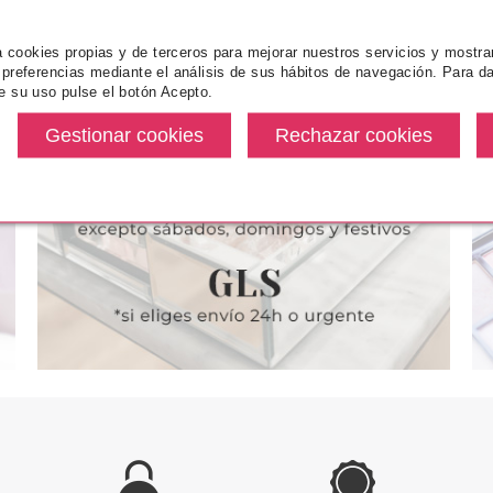
za cookies propias y de terceros para mejorar nuestros servicios y mostra
 preferencias mediante el análisis de sus hábitos de navegación. Para da
NCE
ESSENCE
ES
e su uso pulse el botón Acepto.
 BOMB PARTY
ESSENCE DISNEY EL REY
ESSENCE 
UÑEQUERAS
LEON PINCEL EYELINER NALA
PESTAÑA
O FACIAL
desde
Pvr 2.99€
desde
Pvr 3.79€
4.23€
2.39€
-20%
-27%