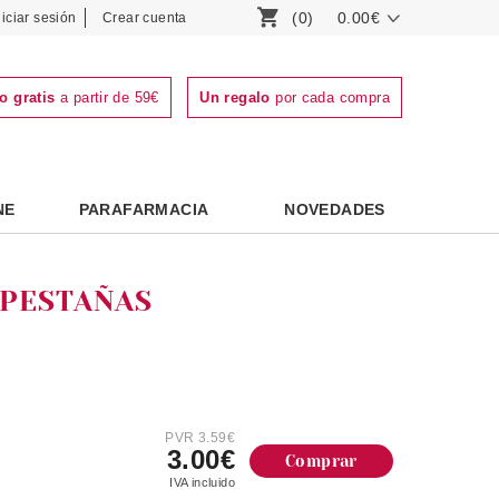
(0)
0.00€
niciar sesión
Crear cuenta
o gratis
a partir de 59€
Un regalo
por cada compra
NE
PARAFARMACIA
NOVEDADES
 PESTAÑAS
PVR 3.59€
3.00€
Comprar
IVA incluido