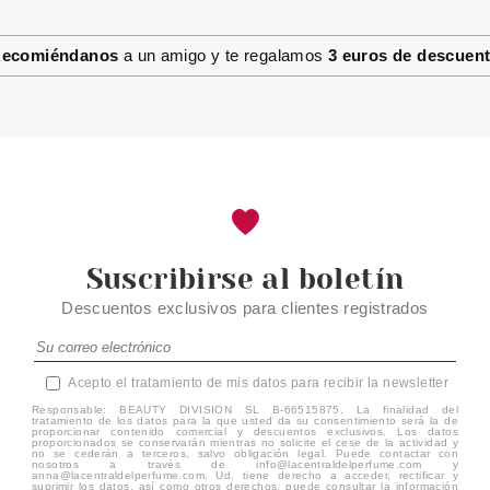
ESSENCE UV GEL NAIL LIMA
DE UÑAS 2 EN 1
ecomiéndanos
a un amigo y te regalamos
3 euros de descuen
Pvr 2.49€
desde
2.14€
-14%
Suscribirse al boletín
Descuentos exclusivos para clientes registrados
Acepto el tratamiento de mis datos para recibir la newsletter
Responsable: BEAUTY DIVISION SL B-66515875. La finalidad del
tratamiento de los datos para la que usted da su consentimiento será la de
proporcionar contenido comercial y descuentos exclusivos. Los datos
proporcionados se conservarán mientras no solicite el cese de la actividad y
no se cederán a terceros, salvo obligación legal. Puede contactar con
nosotros a través de info@lacentraldelperfume.com y
anna@lacentraldelperfume.com. Ud. tiene derecho a acceder, rectificar y
suprimir los datos, así como otros derechos, puede consultar la información