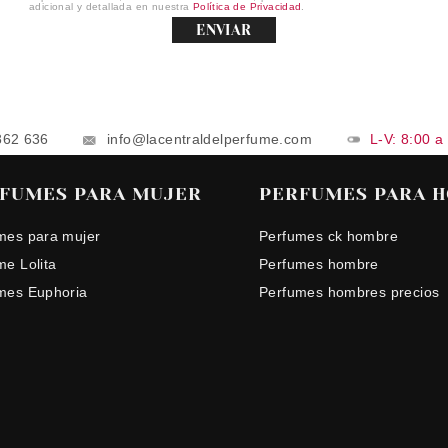
adicional y detallada en nuestra
Política de Privacidad
.
ENVIAR
862 636
info@lacentraldelperfume.com
L-V: 8:00 a
FUMES PARA MUJER
PERFUMES PARA 
mes para mujer
Perfumes ck hombre
me Lolita
Perfumes hombre
mes Euphoria
Perfumes hombres precios