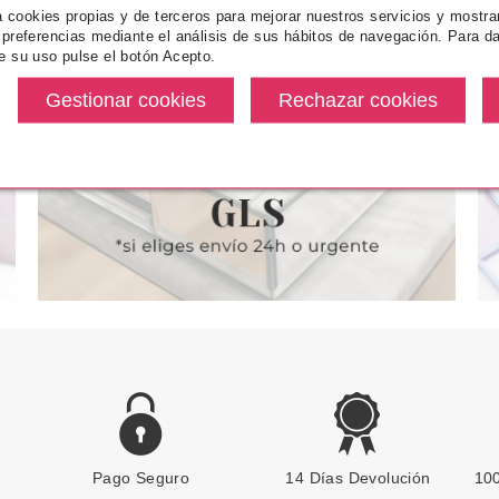
NCE
ESSENCE
ES
za cookies propias y de terceros para mejorar nuestros servicios y mostra
 preferencias mediante el análisis de sus hábitos de navegación. Para da
IT LIKE IT'S
ESSENCE DISNEY PRINCESS
ESSENC
e su uso pulse el botón Acepto.
ARA CEJAS
PINCEL PARA DIFUMINAR
WONDERLAN
JASMÍN
MAQUILL
CH
desde
Pvr 2.99€
desde
Pvr 3.79€
2.55€
1.90€
-36%
-14%
Pago Seguro
ESSENCE
14 Días Devolución
100