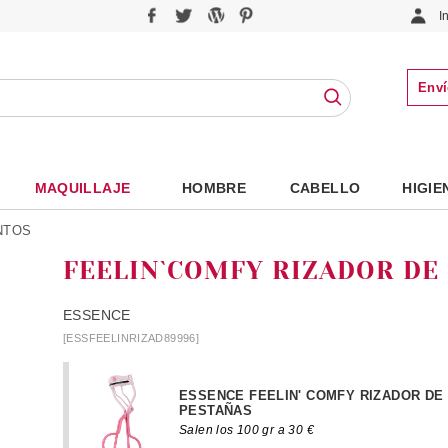
I
Enví
MAQUILLAJE
HOMBRE
CABELLO
HIGIE
NTOS
FEELIN`COMFY RIZADOR DE
ESSENCE
[ESSFEELINRIZAD89996]
ESSENCE FEELIN' COMFY RIZADOR DE
PESTAÑAS
Salen los 100 gr a 30 €