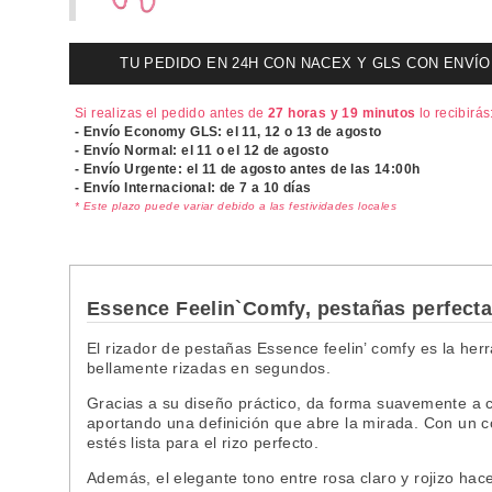
TU PEDIDO EN 24H CON NACEX Y GLS CON ENVÍO UR
Si realizas el pedido antes de
27 horas y 19 minutos
lo recibirás
- Envío Economy GLS: el
11, 12 o 13 de agosto
- Envío Normal: el
11 o el 12 de agosto
- Envío Urgente: el
11 de agosto antes de las 14:00h
- Envío Internacional: de 7 a 10 días
* Este plazo puede variar debido a las festividades locales
Essence Feelin`Comfy, pestañas perfect
El rizador de pestañas Essence feelin’ comfy es la her
bellamente rizadas en segundos.
Gracias a su diseño práctico, da forma suavemente a c
aportando una definición que abre la mirada. Con un c
estés lista para el rizo perfecto.
Además, el elegante tono entre rosa claro y rojizo hac