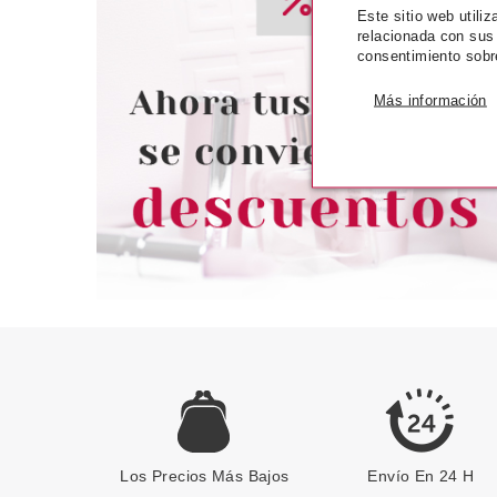
ESSENCE
ESSE
Este sitio web utili
relacionada con sus
ESSENCE ALICE IN
ESSENCE BRUSH 
consentimiento sobr
WONDERLAND GUANTE PARA
ART PINCEL P
DESMAQUILLAR
Más información
Pvr 4.59€
desde
Pvr 2.99€
3.96€
-14%
-15%
Los Precios Más Bajos
Envío En 24 H