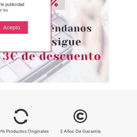
SENCE
ESSENCE
rle publicidad
r su
E ALICE IN
ESSENCE APLICADOR DE
D ESPONJA DE
PESTAÑAS POSTIZAS
AJE COLOUR
ANGING
desde
Pvr 3.79€
desde
3.27€
2.75€
-27%
% Productos Originales
2 Años De Garantía