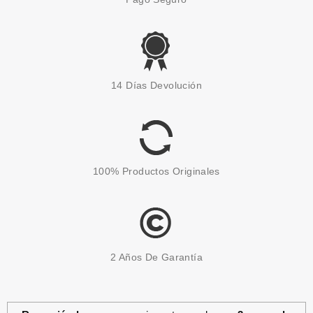
ESSENCE
ESSENCE DISNEY MICKEY &
14 Días Devolución
FRIENDS DIADEMA Y ESPONJA
FACIAL KNOJAC SET
Pvr 7.49€
desde
5.78€
-23%
100% Productos Originales
2 Años De Garantía