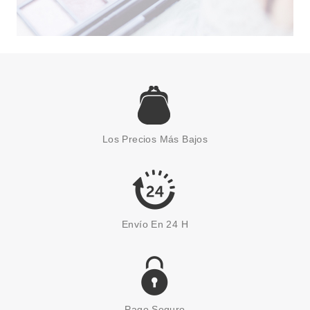
ESSENCE
ESSENCE BROCHA PARA
POLVOS
Los Precios Más Bajos
Pvr 3.95€
desde
2.99€
-24%
Envío En 24 H
Pago Seguro