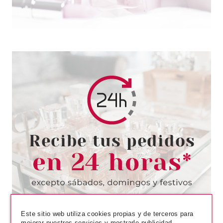
ESSENCE
ESSENCE LIFE IN CORAL DUO
DISCO APLICADOR
Pvr 2.99€
desde
2.40€
-20%
Este sitio web utiliza cookies propias y de terceros para
mejorar nuestros servicios y mostrarle publicidad