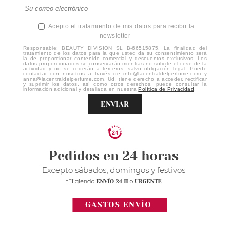
Acepto el tratamiento de mis datos para recibir la
newsletter
Responsable: BEAUTY DIVISION SL B-66515875. La finalidad del
tratamiento de los datos para la que usted da su consentimiento será
la de proporcionar contenido comercial y descuentos exclusivos. Los
datos proporcionados se conservarán mientras no solicite el cese de la
actividad y no se cederán a terceros, salvo obligación legal. Puede
contactar con nosotros a través de info@lacentraldelperfume.com y
anna@lacentraldelperfume.com. Ud. tiene derecho a acceder, rectificar
y suprimir los datos, así como otros derechos, puede consultar la
información adicional y detallada en nuestra
Política de Privacidad
.
ENVIAR