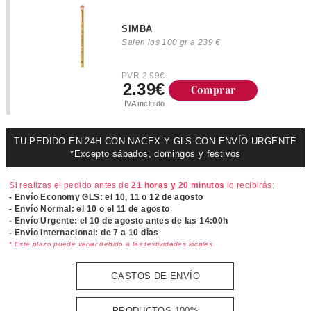
SIMBA
Salen los 100 gr a 239 €
PVR 2.99€
2.39€
Comprar
IVA incluido
TU PEDIDO EN 24H CON NACEX Y GLS CON ENVÍO URGENTE
*Excepto sábados, domingos y festivos
Si realizas el pedido antes de
21 horas y 20 minutos
lo recibirás:
- Envío Economy GLS: el
10, 11 o 12 de agosto
- Envío Normal: el
10 o el 11 de agosto
- Envío Urgente: el
10 de agosto antes de las 14:00h
- Envío Internacional: de 7 a 10 días
* Este plazo puede variar debido a las festividades locales
GASTOS DE ENVÍO
PRODUCTOS 100%