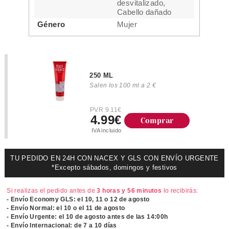
desvitalizado,
Cabello dañado
Género
Mujer
250 ML
Salen los 100 ml a 2 €
PVR 9.11€
4.99€
Comprar
IVA incluido
TU PEDIDO EN 24H CON NACEX Y GLS CON ENVÍO URGENTE
*Excepto sábados, domingos y festivos
Si realizas el pedido antes de
3 horas y 56 minutos
lo recibirás:
- Envío Economy GLS: el
10, 11 o 12 de agosto
- Envío Normal: el
10 o el 11 de agosto
- Envío Urgente: el
10 de agosto antes de las 14:00h
- Envío Internacional: de 7 a 10 días