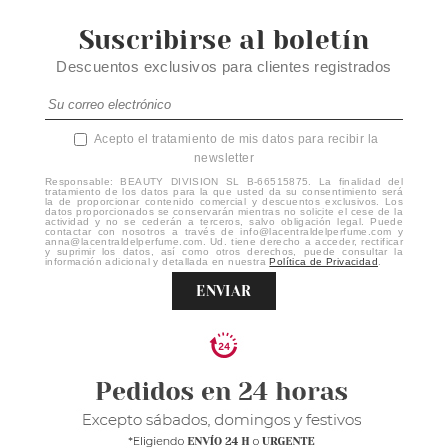
Suscribirse al boletín
Descuentos exclusivos para clientes registrados
Acepto el tratamiento de mis datos para recibir la
newsletter
Responsable: BEAUTY DIVISION SL B-66515875. La finalidad del
tratamiento de los datos para la que usted da su consentimiento será
la de proporcionar contenido comercial y descuentos exclusivos. Los
datos proporcionados se conservarán mientras no solicite el cese de la
actividad y no se cederán a terceros, salvo obligación legal. Puede
contactar con nosotros a través de info@lacentraldelperfume.com y
anna@lacentraldelperfume.com. Ud. tiene derecho a acceder, rectificar
y suprimir los datos, así como otros derechos, puede consultar la
información adicional y detallada en nuestra
Política de Privacidad
.
ENVIAR