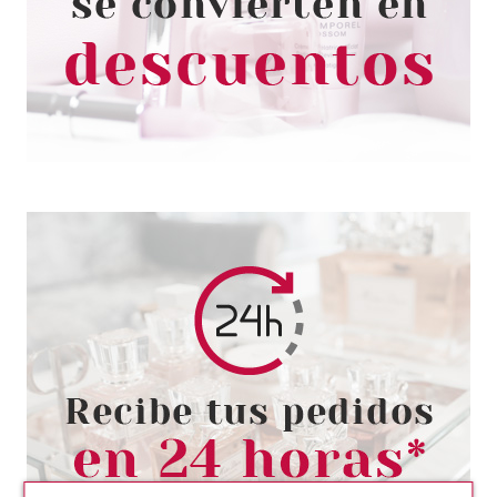
CONDITIONER 250 ML + CERA
85 GR SET
Pvr 35.60€
desde
12.00€
-66%
TIGI
TIGI BED HEAD FOR MEN LION
TAMMER BEARD & HAIR BALM
100 ML
Pvr 15.50€
desde
6.00€
-61%