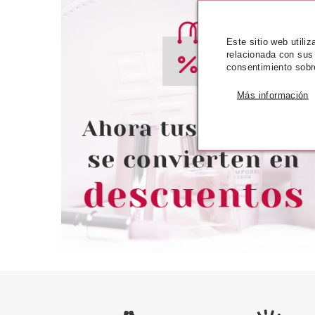
Este sitio web utili
relacionada con sus
consentimiento sobr
EUGENE PERMA
SEBASTIAN PR
EUGENE PERMA BLUSH CARE
SEBASTIAN H
Más información
MASCARILLA REVITALIZANTE
CONDITIONE
MARRON 150 ML
Pvr 9.55€
desde
Pvr 27.00€
0.88€
1
-91%
-41%