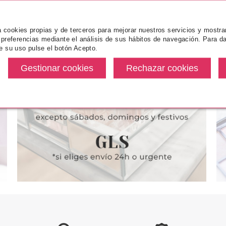
za cookies propias y de terceros para mejorar nuestros servicios y mostra
 preferencias mediante el análisis de sus hábitos de navegación. Para da
e su uso pulse el botón Acepto.
OFESSIONAL
COLORCREM
ANDRE
YDRE HAIR
COLORCREM COLOR & BRILLO
ANDRE
R 250 ML
TINTE CAPILAR 4F CASTAÑO
HORQUILL
FRIO
UN
desde
Pvr 4.95€
desde
Pvr 1.50€
5.99€
2.40€
-52%
-67%