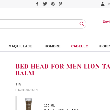
I
Enví
MAQUILLAJE
HOMBRE
CABELLO
HIGIE
BED HEAD FOR MEN LION T
BALM
TIGI
[TIGBLOU28537]
100 ML