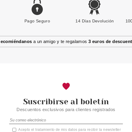
Pago Seguro
OSIS +
14 Días Devolución
100
SCHWARKOPF OSIS+ STYLE
BLOW & GO SPRAY SECADO
200ML
ecomiéndanos
a un amigo y te regalamos
3 euros de descuen
Pvr 12.50€
desde
6.90€
-45%
Suscribirse al boletín
Descuentos exclusivos para clientes registrados
Acepto el tratamiento de mis datos para recibir la newsletter