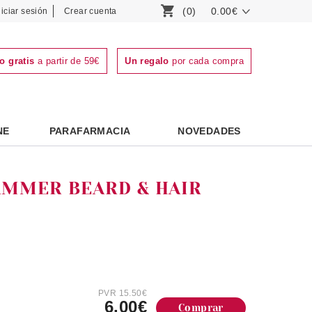
(0)
0.00€
niciar sesión
Crear cuenta
o gratis
a partir de 59€
Un regalo
por cada compra
NE
PARAFARMACIA
NOVEDADES
AMMER BEARD & HAIR
PVR 15.50€
6.00€
Comprar