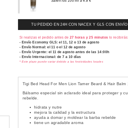
Salen los 100 ml a 4.8 €
TU PEDIDO EN 24H CON NACEX Y GLS CON ENVÍO UR
Si realizas el pedido antes de
27 horas y 25 minutos
lo recibirás
- Envío Economy GLS: el
11, 12 o 13 de agosto
- Envío Normal: el
11 o el 12 de agosto
- Envío Urgente: el
11 de agosto antes de las 14:00h
- Envío Internacional: de 7 a 10 días
* Este plazo puede variar debido a las festividades locales
Tigi Bed Head For Men Lion Tamer Beard & Hair Balm 
Bálsamo especial sin aclarado ideal para proteger y c
rebelde.
hidrata y nutre
mejora la calidad y la estructura
ayuda a domar y moldear la barba rebelde
tiene un agradable aroma