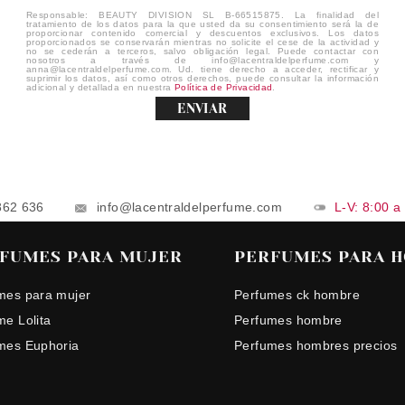
Responsable: BEAUTY DIVISION SL B-66515875. La finalidad del
tratamiento de los datos para la que usted da su consentimiento será la de
proporcionar contenido comercial y descuentos exclusivos. Los datos
proporcionados se conservarán mientras no solicite el cese de la actividad y
no se cederán a terceros, salvo obligación legal. Puede contactar con
nosotros a través de info@lacentraldelperfume.com y
anna@lacentraldelperfume.com. Ud. tiene derecho a acceder, rectificar y
suprimir los datos, así como otros derechos, puede consultar la información
adicional y detallada en nuestra
Política de Privacidad
.
ENVIAR
862 636
info@lacentraldelperfume.com
L-V: 8:00 a
FUMES PARA MUJER
PERFUMES PARA 
mes para mujer
Perfumes ck hombre
me Lolita
Perfumes hombre
mes Euphoria
Perfumes hombres precios