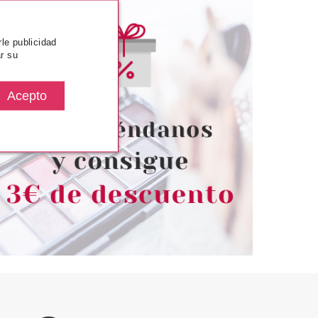
rle publicidad
r su
W BARTON
COLAB
W BARTON
COLAB CHAMPÚ EN SECO
AS NEGRAS 24
PARADISE 200ML
IDADES
desde
desde
0.50€
3.15€