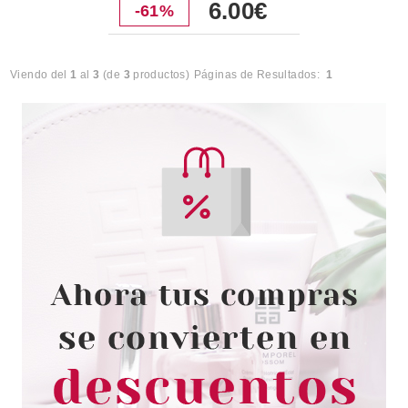
6.00€
-61%
Viendo del
1
al
3
(de
3
productos)
Páginas de Resultados:
1