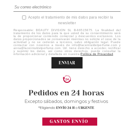
Acepto el tratamiento de mis datos para recibir la
newsletter
Responsable: BEAUTY DIVISION SL B-66515875. La finalidad del
tratamiento de los datos para la que usted da su consentimiento será
la de proporcionar contenido comercial y descuentos exclusivos. Los
datos proporcionados se conservarán mientras no solicite el cese de la
actividad y no se cederán a terceros, salvo obligación legal. Puede
contactar con nosotros a través de info@lacentraldelperfume.com y
anna@lacentraldelperfume.com. Ud. tiene derecho a acceder, rectificar
y suprimir los datos, así como otros derechos, puede consultar la
información adicional y detallada en nuestra
Política de Privacidad
.
ENVIAR