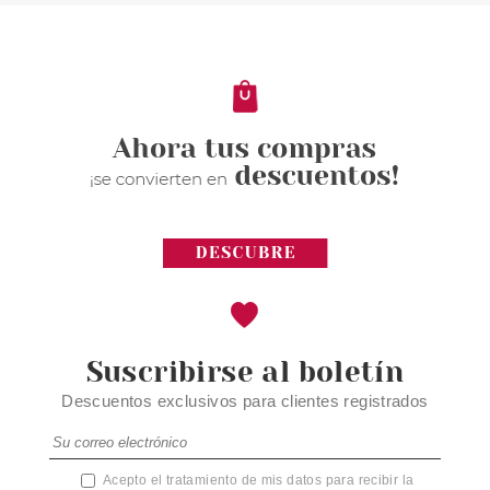
ACONDICIONADOR
PROTECTOR DEL COLOR 1000
ML
desde
10.75€
Suscribirse al boletín
Descuentos exclusivos para clientes registrados
Acepto el tratamiento de mis datos para recibir la