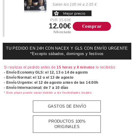
Salen los 100 ml a 2.05 €
PVR 35.60€
12.00€
Comprar
IVA incluido
TU PEDIDO EN 24H CON NACEX Y GLS CON ENVÍO URGENTE
*Excepto sábados, domingos y festivos
Si realizas el pedido antes de
15 horas y 8 minutos
lo recibirás:
- Envío Economy GLS: el
12, 13 o 14 de agosto
- Envío Normal: el
12 o el 13 de agosto
- Envío Urgente: el
12 de agosto antes de las 14:00h
- Envío Internacional: de 7 a 10 días
* Este plazo puede variar debido a las festividades locales
GASTOS DE ENVÍO
PRODUCTOS 100%
ORIGINALES