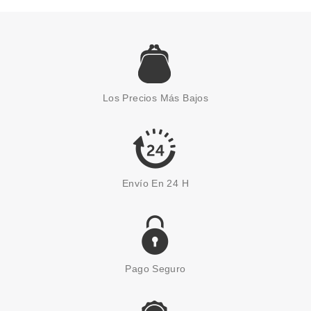
EUGENE PERMA
EUGENE PERMA ESSENTIEL
KERATINE GLOW MASCARILLA
Los Precios Más Bajos
150ML
Pvr 19.90€
desde
3.20€
-84%
Envío En 24 H
Pago Seguro