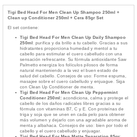
Tigi Bed Head For Men Clean Up Shampoo 250ml +
Clean up Conditioner 250ml + Cera 85gr Set
El set contiene:
Tigi Bed Head For Men Clean Up Daily Shampoo
250ml
: purifica y da brillo a tu cabello. Gracias a sus
hidratantes proporciona humedad y mentol a tu
cabello para estimular el cuero cabelludo con una
sensación refrescante. Su fórmula antioxidante Saw
Palmetto energiza los folículos pilosos de forma
natural manteniendo a la vez el buen estado de
salud del cabello. Consejos de uso: Forme espuma,
masajee sobre el cuero cabelludo y enjuague. Siga
con Clean Up Conditioner de menta.
Tigi Bed Head For Men Clean Up Peppermint
Conditioner 250ml:
acondiciona, calma y protege el
cabello de los daños radicales libres gracias a su
fórmula con vitaminas B7, C y E. Con proteínas de
triga y soja que se unen en cada pelo para obtener
más volumen y dejarlo con una agradable aroma de
menta y albahaca. Consejos de uso: bien por todo el
cabello y el cuero cabelludo y enjuagar.
Tigi Bed Head For Men Matte Separation 85gr
: