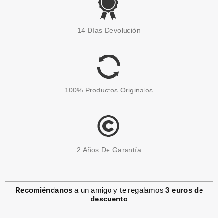
EUGENE PERMA
EUGENE PERMA ESSENTIEL
14 Días Devolución
MASCARILLA COLOR LOCK 30
ML X 4 UDS (120 ML)
Pvr 12.00€
desde
1.35€
-89%
100% Productos Originales
2 Años De Garantía
Recomiéndanos
a un amigo y te regalamos
3 euros de
descuento
SCHWARZKOPF
SCHWARZKOPF ESSENSITY