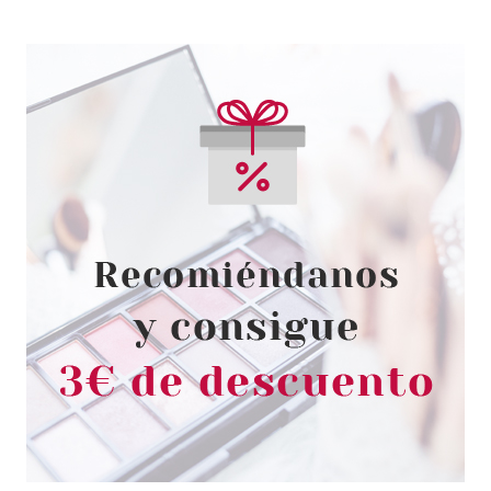
BONACURE
BONACURE REPAIR RESCUE
CHAMPÚ 250 ML + SPRAY
CONDITIONER 100 ML SET
desde
4.90€