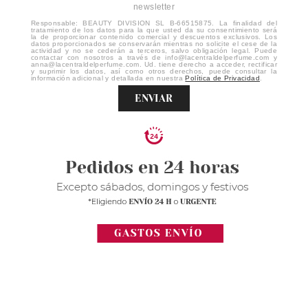
newsletter
Responsable: BEAUTY DIVISION SL B-66515875. La finalidad del
tratamiento de los datos para la que usted da su consentimiento será
la de proporcionar contenido comercial y descuentos exclusivos. Los
datos proporcionados se conservarán mientras no solicite el cese de la
actividad y no se cederán a terceros, salvo obligación legal. Puede
contactar con nosotros a través de info@lacentraldelperfume.com y
anna@lacentraldelperfume.com. Ud. tiene derecho a acceder, rectificar
y suprimir los datos, así como otros derechos, puede consultar la
información adicional y detallada en nuestra
Política de Privacidad
.
ENVIAR