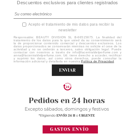
Descuentos exclusivos para clientes registrados
Acepto el tratamiento de mis datos para recibir la
newsletter
Responsable: BEAUTY DIVISION SL B-66515875. La finalidad del
tratamiento de los datos para la que usted da su consentimiento será
la de proporcionar contenido comercial y descuentos exclusivos. Los
datos proporcionados se conservarán mientras no solicite el cese de la
actividad y no se cederán a terceros, salvo obligación legal. Puede
contactar con nosotros a través de info@lacentraldelperfume.com y
anna@lacentraldelperfume.com. Ud. tiene derecho a acceder, rectificar
y suprimir los datos, así como otros derechos, puede consultar la
información adicional y detallada en nuestra
Política de Privacidad
.
ENVIAR