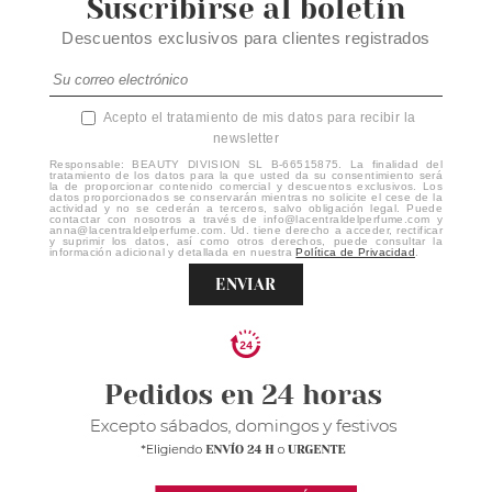
Suscribirse al boletín
Descuentos exclusivos para clientes registrados
Acepto el tratamiento de mis datos para recibir la
newsletter
Responsable: BEAUTY DIVISION SL B-66515875. La finalidad del
tratamiento de los datos para la que usted da su consentimiento será
la de proporcionar contenido comercial y descuentos exclusivos. Los
datos proporcionados se conservarán mientras no solicite el cese de la
actividad y no se cederán a terceros, salvo obligación legal. Puede
contactar con nosotros a través de info@lacentraldelperfume.com y
anna@lacentraldelperfume.com. Ud. tiene derecho a acceder, rectificar
y suprimir los datos, así como otros derechos, puede consultar la
información adicional y detallada en nuestra
Política de Privacidad
.
ENVIAR