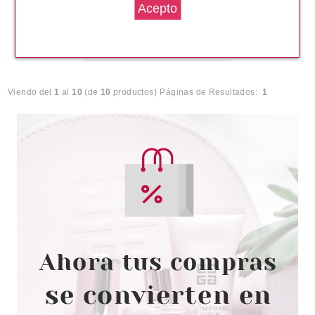
Pvr 40.55€
desde
25.60€
-37%
Viendo del
1
al
10
(de
10
productos)
Páginas de Resultados:
1