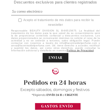
Descuentos exclusivos para clientes registrados
Acepto el tratamiento de mis datos para recibir la
newsletter
Responsable: BEAUTY DIVISION SL B-66515875. La finalidad del
tratamiento de los datos para la que usted da su consentimiento será
la de proporcionar contenido comercial y descuentos exclusivos. Los
datos proporcionados se conservarán mientras no solicite el cese de la
actividad y no se cederán a terceros, salvo obligación legal. Puede
contactar con nosotros a través de info@lacentraldelperfume.com y
anna@lacentraldelperfume.com. Ud. tiene derecho a acceder, rectificar
y suprimir los datos, así como otros derechos, puede consultar la
información adicional y detallada en nuestra
Política de Privacidad
.
ENVIAR