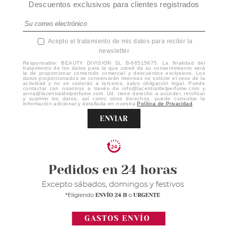
Descuentos exclusivos para clientes registrados
Acepto el tratamiento de mis datos para recibir la
newsletter
Responsable: BEAUTY DIVISION SL B-66515875. La finalidad del
tratamiento de los datos para la que usted da su consentimiento será
la de proporcionar contenido comercial y descuentos exclusivos. Los
datos proporcionados se conservarán mientras no solicite el cese de la
actividad y no se cederán a terceros, salvo obligación legal. Puede
contactar con nosotros a través de info@lacentraldelperfume.com y
anna@lacentraldelperfume.com. Ud. tiene derecho a acceder, rectificar
y suprimir los datos, así como otros derechos, puede consultar la
información adicional y detallada en nuestra
Política de Privacidad
.
ENVIAR