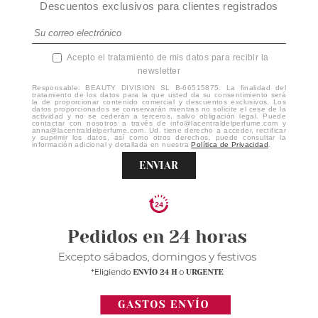
Descuentos exclusivos para clientes registrados
Acepto el tratamiento de mis datos para recibir la
newsletter
Responsable: BEAUTY DIVISION SL B-66515875. La finalidad del
tratamiento de los datos para la que usted da su consentimiento será
la de proporcionar contenido comercial y descuentos exclusivos. Los
datos proporcionados se conservarán mientras no solicite el cese de la
actividad y no se cederán a terceros, salvo obligación legal. Puede
contactar con nosotros a través de info@lacentraldelperfume.com y
anna@lacentraldelperfume.com. Ud. tiene derecho a acceder, rectificar
y suprimir los datos, así como otros derechos, puede consultar la
información adicional y detallada en nuestra
Política de Privacidad
.
ENVIAR