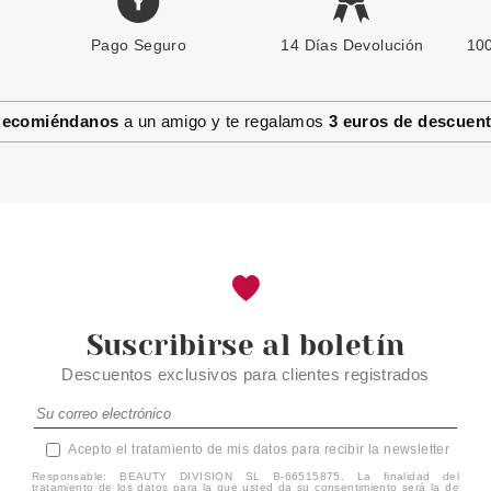
Pago Seguro
14 Días Devolución
100
ecomiéndanos
a un amigo y te regalamos
3 euros de descuen
Suscribirse al boletín
Descuentos exclusivos para clientes registrados
Acepto el tratamiento de mis datos para recibir la newsletter
Responsable: BEAUTY DIVISION SL B-66515875. La finalidad del
tratamiento de los datos para la que usted da su consentimiento será la de