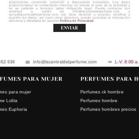
proporcionar contenido comercial y descuentos exclusivos. Los datos
proporcionados se conservarán mientras no solicite el cese de la actividad y
no se cederán a terceros, salvo obligación legal. Puede contactar con
nosotros a través de info@lacentraldelperfume.com y
anna@lacentraldelperfume.com. Ud. tiene derecho a acceder, rectificar y
suprimir los datos, así como otros derechos, puede consultar la información
adicional y detallada en nuestra
Política de Privacidad
.
ENVIAR
862 636
info@lacentraldelperfume.com
L-V: 8:00 a
FUMES PARA MUJER
PERFUMES PARA 
mes para mujer
Perfumes ck hombre
me Lolita
Perfumes hombre
mes Euphoria
Perfumes hombres precios