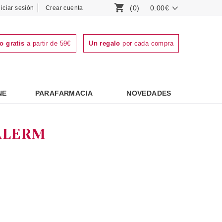
(0)
0.00€
niciar sesión
Crear cuenta
o gratis
a partir de 59€
Un regalo
por cada compra
NE
PARAFARMACIA
NOVEDADES
ALERM