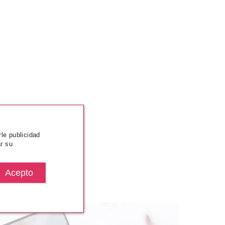
rle publicidad
r su