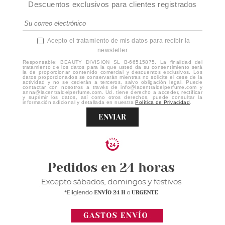
Descuentos exclusivos para clientes registrados
Acepto el tratamiento de mis datos para recibir la
newsletter
Responsable: BEAUTY DIVISION SL B-66515875. La finalidad del
tratamiento de los datos para la que usted da su consentimiento será
la de proporcionar contenido comercial y descuentos exclusivos. Los
datos proporcionados se conservarán mientras no solicite el cese de la
actividad y no se cederán a terceros, salvo obligación legal. Puede
contactar con nosotros a través de info@lacentraldelperfume.com y
anna@lacentraldelperfume.com. Ud. tiene derecho a acceder, rectificar
y suprimir los datos, así como otros derechos, puede consultar la
información adicional y detallada en nuestra
Política de Privacidad
.
ENVIAR