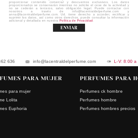
proporcionar contenido comercial y descuentos exclusivos. Los datos
proporcionados se conservarán mientras no solicite el cese de la actividad y
no se cederán a terceros, salvo obligación legal. Puede contactar con
nosotros a través de info@lacentraldelperfume.com y
anna@lacentraldelperfume.com. Ud. tiene derecho a acceder, rectificar y
suprimir los datos, así como otros derechos, puede consultar la información
adicional y detallada en nuestra
Política de Privacidad
.
ENVIAR
862 636
info@lacentraldelperfume.com
L-V: 8:00 a
FUMES PARA MUJER
PERFUMES PARA 
mes para mujer
Perfumes ck hombre
me Lolita
Perfumes hombre
mes Euphoria
Perfumes hombres precios