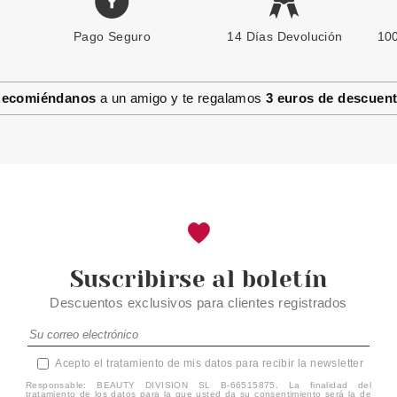
Pago Seguro
14 Días Devolución
100
ecomiéndanos
a un amigo y te regalamos
3 euros de descuen
Suscribirse al boletín
Descuentos exclusivos para clientes registrados
Acepto el tratamiento de mis datos para recibir la newsletter
Responsable: BEAUTY DIVISION SL B-66515875. La finalidad del
tratamiento de los datos para la que usted da su consentimiento será la de