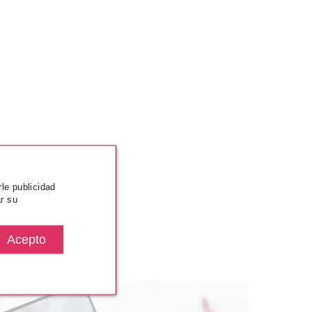
rle publicidad
r su