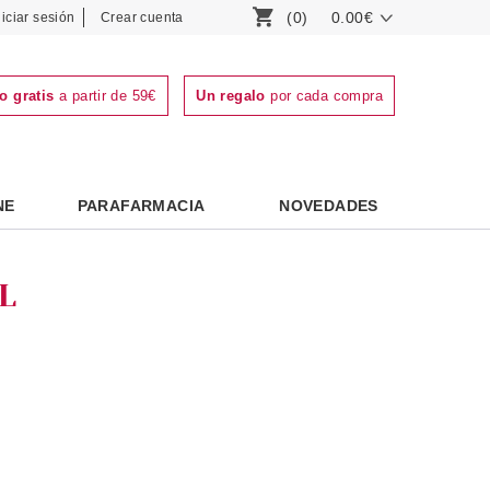
(0)
0.00€
niciar sesión
Crear cuenta
o gratis
a partir de 59€
Un regalo
por cada compra
NE
PARAFARMACIA
NOVEDADES
L