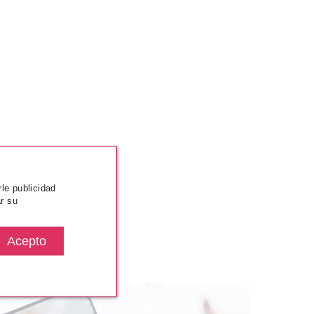
rle publicidad
r su