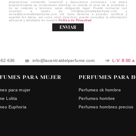
proporcionar contenido comercial y descuentos exclusivos. Los datos
proporcionados se conservarán mientras no solicite el cese de la actividad y
no se cederán a terceros, salvo obligación legal. Puede contactar con
nosotros a través de info@lacentraldelperfume.com y
anna@lacentraldelperfume.com. Ud. tiene derecho a acceder, rectificar y
suprimir los datos, así como otros derechos, puede consultar la información
adicional y detallada en nuestra
Política de Privacidad
.
ENVIAR
862 636
info@lacentraldelperfume.com
L-V: 8:00 a
FUMES PARA MUJER
PERFUMES PARA 
mes para mujer
Perfumes ck hombre
me Lolita
Perfumes hombre
mes Euphoria
Perfumes hombres precios