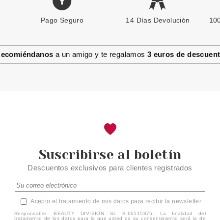
Pago Seguro
14 Días Devolución
100
ecomiéndanos
a un amigo y te regalamos
3 euros de descuen
Suscribirse al boletín
Descuentos exclusivos para clientes registrados
Acepto el tratamiento de mis datos para recibir la newsletter
Responsable: BEAUTY DIVISION SL B-66515875. La finalidad del
tratamiento de los datos para la que usted da su consentimiento será la de