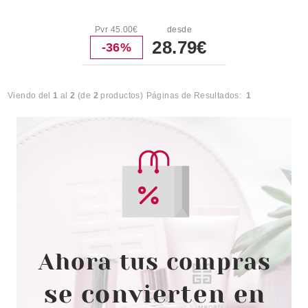
Pvr 45.00€
desde
28.79€
-36%
Viendo del
1
al
2
(de
2
productos)
Páginas de Resultados:
1