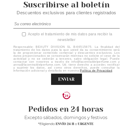
Suscribirse al boletín
Descuentos exclusivos para clientes registrados
Acepto el tratamiento de mis datos para recibir la
newsletter
Responsable: BEAUTY DIVISION SL B-66515875. La finalidad del
tratamiento de los datos para la que usted da su consentimiento será
la de proporcionar contenido comercial y descuentos exclusivos. Los
datos proporcionados se conservarán mientras no solicite el cese de la
actividad y no se cederán a terceros, salvo obligación legal. Puede
contactar con nosotros a través de info@lacentraldelperfume.com y
anna@lacentraldelperfume.com. Ud. tiene derecho a acceder, rectificar
y suprimir los datos, así como otros derechos, puede consultar la
información adicional y detallada en nuestra
Política de Privacidad
.
ENVIAR