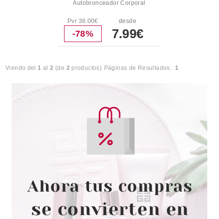
Autobronceador Corporal
Pvr 36.00€
desde
7.99€
-78%
Viendo del
1
al
2
(de
2
productos)
Páginas de Resultados:
1