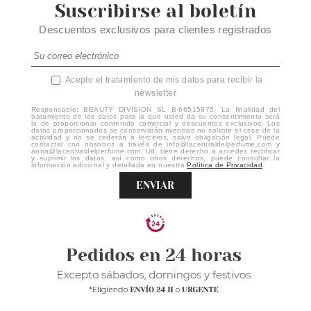
Suscribirse al boletín
Descuentos exclusivos para clientes registrados
Acepto el tratamiento de mis datos para recibir la
newsletter
Responsable: BEAUTY DIVISION SL B-66515875. La finalidad del
tratamiento de los datos para la que usted da su consentimiento será
la de proporcionar contenido comercial y descuentos exclusivos. Los
datos proporcionados se conservarán mientras no solicite el cese de la
actividad y no se cederán a terceros, salvo obligación legal. Puede
contactar con nosotros a través de info@lacentraldelperfume.com y
anna@lacentraldelperfume.com. Ud. tiene derecho a acceder, rectificar
y suprimir los datos, así como otros derechos, puede consultar la
información adicional y detallada en nuestra
Política de Privacidad
.
ENVIAR