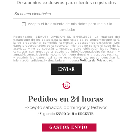
Descuentos exclusivos para clientes registrados
Acepto el tratamiento de mis datos para recibir la
newsletter
Responsable: BEAUTY DIVISION SL B-66515875. La finalidad del
tratamiento de los datos para la que usted da su consentimiento será
la de proporcionar contenido comercial y descuentos exclusivos. Los
datos proporcionados se conservarán mientras no solicite el cese de la
actividad y no se cederán a terceros, salvo obligación legal. Puede
contactar con nosotros a través de info@lacentraldelperfume.com y
anna@lacentraldelperfume.com. Ud. tiene derecho a acceder, rectificar
y suprimir los datos, así como otros derechos, puede consultar la
información adicional y detallada en nuestra
Política de Privacidad
.
ENVIAR