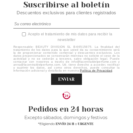
Suscribirse al boletín
Descuentos exclusivos para clientes registrados
Acepto el tratamiento de mis datos para recibir la
newsletter
Responsable: BEAUTY DIVISION SL B-66515875. La finalidad del
tratamiento de los datos para la que usted da su consentimiento será
la de proporcionar contenido comercial y descuentos exclusivos. Los
datos proporcionados se conservarán mientras no solicite el cese de la
actividad y no se cederán a terceros, salvo obligación legal. Puede
contactar con nosotros a través de info@lacentraldelperfume.com y
anna@lacentraldelperfume.com. Ud. tiene derecho a acceder, rectificar
y suprimir los datos, así como otros derechos, puede consultar la
información adicional y detallada en nuestra
Política de Privacidad
.
ENVIAR