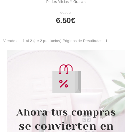
Pieles Mixtas Y Grasas
desde
6.50€
Viendo del
1
al
2
(de
2
productos)
Páginas de Resultados:
1