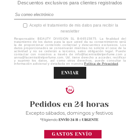
Descuentos exclusivos para clientes registrados
Acepto el tratamiento de mis datos para recibir la
newsletter
Responsable: BEAUTY DIVISION SL B-66515875. La finalidad del
tratamiento de los datos para la que usted da su consentimiento será
la de proporcionar contenido comercial y descuentos exclusivos. Los
datos proporcionados se conservarán mientras no solicite el cese de la
actividad y no se cederán a terceros, salvo obligación legal. Puede
contactar con nosotros a través de info@lacentraldelperfume.com y
anna@lacentraldelperfume.com. Ud. tiene derecho a acceder, rectificar
y suprimir los datos, así como otros derechos, puede consultar la
información adicional y detallada en nuestra
Política de Privacidad
.
ENVIAR