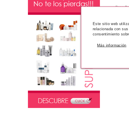
Base De
Este sitio web utili
Pvr 77
relacionada con sus
-6
consentimiento sobr
Más información
Viendo de