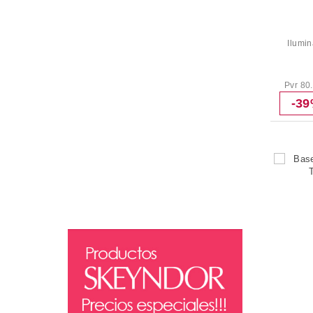
Ilumi
Pvr 80
-3