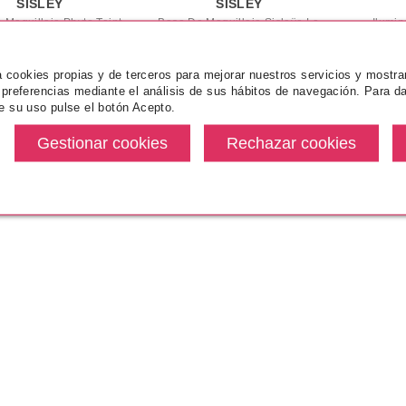
SISLEY
SISLEY
 Maquillaje Phyto Teint
Base De Maquillaje Sisleÿa Le
Ilumin
Ultra Eclat
Teint
za cookies propias y de terceros para mejorar nuestros servicios y mostra
.50€
desde
Pvr 142.50€
desde
Pvr 53.
 preferencias mediante el análisis de sus hábitos de navegación. Para da
24.50€
74.70€
8%
-48%
-30
e su uso pulse el botón Acepto.
l
1
al
15
(de
15
productos)
Páginas de Resultados:
1