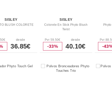
SISLEY
SISLEY
YTO BLUSH COLORETE
Colorete En Stick Phyto Blush
Phyto
Twist
.50€
desde
Pvr 59.50€
desde
Pvr 88.
36.85€
40.10€
1%
-33%
-43