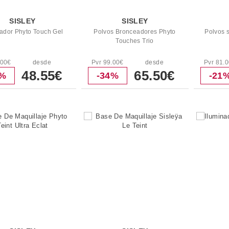
SISLEY
SISLEY
nador Phyto Touch Gel
Polvos Bronceadores Phyto
Polvos 
Touches Trio
.00€
desde
Pvr 99.00€
desde
Pvr 81.
48.55€
65.50€
9%
-34%
-21