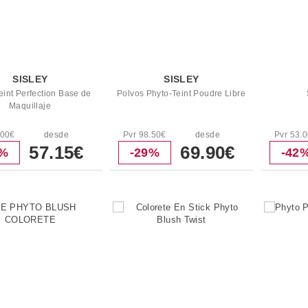
SISLEY
SISLEY
eint Perfection Base de
Polvos Phyto-Teint Poudre Libre
Maquillaje
.00€
desde
Pvr 98.50€
desde
Pvr 53.
57.15€
69.90€
9%
-29%
-42