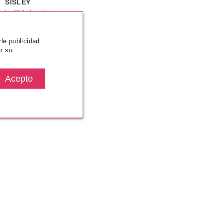
SISLEY
ador Stylo Lumiere
rle publicidad
00€
desde
r su
36.95€
%