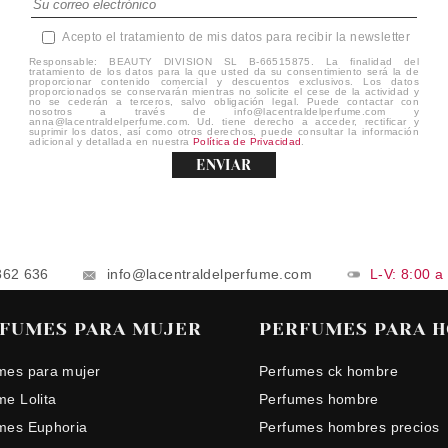
Acepto el tratamiento de mis datos para recibir la newsletter
Responsable: BEAUTY DIVISION SL B-66515875. La finalidad del
tratamiento de los datos para la que usted da su consentimiento será la de
proporcionar contenido comercial y descuentos exclusivos. Los datos
proporcionados se conservarán mientras no solicite el cese de la actividad y
no se cederán a terceros, salvo obligación legal. Puede contactar con
nosotros a través de info@lacentraldelperfume.com y
anna@lacentraldelperfume.com. Ud. tiene derecho a acceder, rectificar y
suprimir los datos, así como otros derechos, puede consultar la información
adicional y detallada en nuestra
Política de Privacidad
.
ENVIAR
862 636
info@lacentraldelperfume.com
L-V: 8:00 a
FUMES PARA MUJER
PERFUMES PARA 
mes para mujer
Perfumes ck hombre
me Lolita
Perfumes hombre
mes Euphoria
Perfumes hombres precios