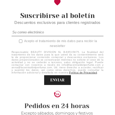
Suscribirse al boletín
Descuentos exclusivos para clientes registrados
Acepto el tratamiento de mis datos para recibir la
newsletter
Responsable: BEAUTY DIVISION SL B-66515875. La finalidad del
tratamiento de los datos para la que usted da su consentimiento será
la de proporcionar contenido comercial y descuentos exclusivos. Los
datos proporcionados se conservarán mientras no solicite el cese de la
actividad y no se cederán a terceros, salvo obligación legal. Puede
contactar con nosotros a través de info@lacentraldelperfume.com y
anna@lacentraldelperfume.com. Ud. tiene derecho a acceder, rectificar
y suprimir los datos, así como otros derechos, puede consultar la
información adicional y detallada en nuestra
Política de Privacidad
.
ENVIAR