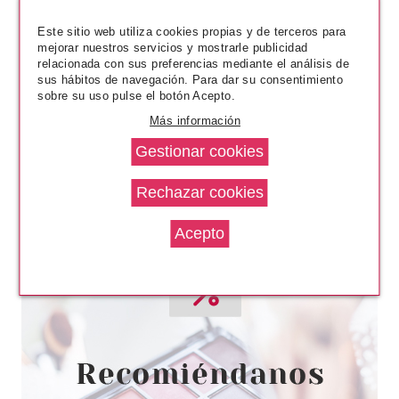
66.50€
-28%
Este sitio web utiliza cookies propias y de terceros para
mejorar nuestros servicios y mostrarle publicidad
relacionada con sus preferencias mediante el análisis de
sus hábitos de navegación. Para dar su consentimiento
sobre su uso pulse el botón Acepto.
Más información
SISLEY
SISLEY SISLEŸA LE TEINT BASE
MAQUILLAJE 0 B PORCELAINE
30 ML
Pvr 142.50€
desde
74.70€
-48%