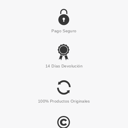
Pago Seguro
SISLEY
SISLEY PHYTO TEINT ULTRA
14 Días Devolución
ECLAT BASE DE MAQUILLAJE
3W2 HAZEL 30 ML
Pvr 77.50€
desde
24.50€
-68%
100% Productos Originales