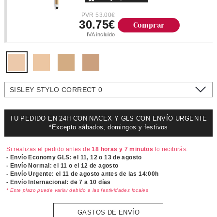
PVR 53.00€
30.75€
Comprar
IVA incluido
SISLEY STYLO CORRECT 0
TU PEDIDO EN 24H CON NACEX Y GLS CON ENVÍO URGENTE
*Excepto sábados, domingos y festivos
Si realizas el pedido antes de
18 horas y 7 minutos
lo recibirás:
- Envío Economy GLS: el
11, 12 o 13 de agosto
- Envío Normal: el
11 o el 12 de agosto
- Envío Urgente: el
11 de agosto antes de las 14:00h
- Envío Internacional: de 7 a 10 días
* Este plazo puede variar debido a las festividades locales
GASTOS DE ENVÍO