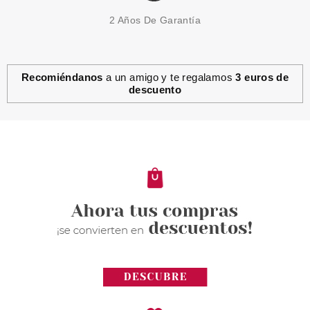
2 Años De Garantía
Recomiéndanos
a un amigo y te regalamos
3 euros de
descuento
SISLEY
SISLEY BASE DE MAQUILLAJE
PHYTO-TEINT NUDE 00W
SHELL 30 ML
Pvr 77.50€
desde
48.85€
-37%