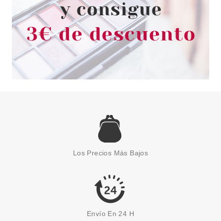
SISLEY
SISLEY PHYTO-TEINT
PERFECTION BASE DE
MAQUILLAJE 2W2 DESERT 30
Los Precios Más Bajos
ML
Pvr 94.00€
desde
57.15€
-39%
Envío En 24 H