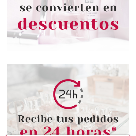
MAQUILLAJE 1B+ ECRU 30 ML
Pvr 142.50€
desde
106.85€
-25%
SISLEY
SISLEY PHYTO-TEINT PRIMER
MATTE 30 ML
Pvr 93.00€
desde