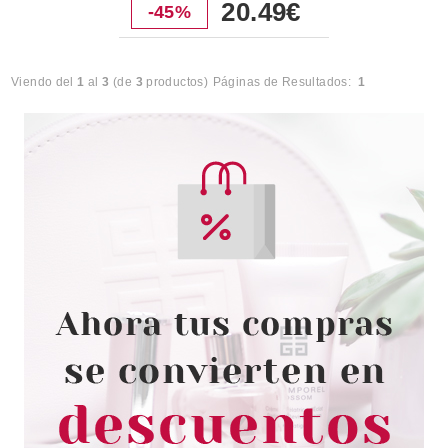
20.49€
-45%
Viendo del
1
al
3
(de
3
productos)
Páginas de Resultados:
1