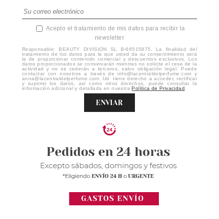
Acepto el tratamiento de mis datos para recibir la
newsletter
Responsable: BEAUTY DIVISION SL B-66515875. La finalidad del
tratamiento de los datos para la que usted da su consentimiento será
la de proporcionar contenido comercial y descuentos exclusivos. Los
datos proporcionados se conservarán mientras no solicite el cese de la
actividad y no se cederán a terceros, salvo obligación legal. Puede
contactar con nosotros a través de info@lacentraldelperfume.com y
anna@lacentraldelperfume.com. Ud. tiene derecho a acceder, rectificar
y suprimir los datos, así como otros derechos, puede consultar la
información adicional y detallada en nuestra
Política de Privacidad
.
ENVIAR