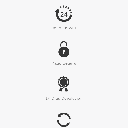
9.99€
-60%
Envío En 24 H
Pago Seguro
CND
CND VINYLUX 199 PEACOCK
14 Días Devolución
PLUME 15ML
Pvr 13.50€
desde
11.83€
-12%