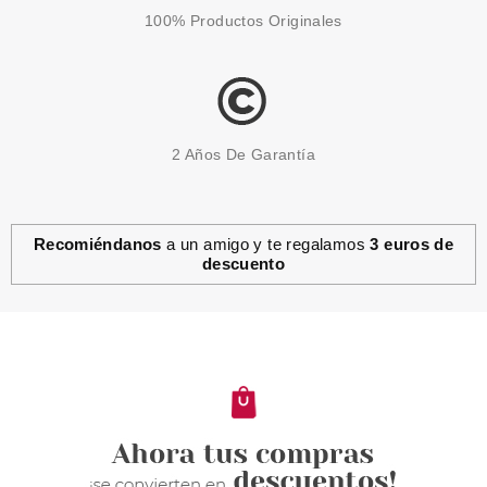
100% Productos Originales
2 Años De Garantía
Recomiéndanos
a un amigo y te regalamos
3 euros de
descuento
CND
CND VINYLUX 360 SWEET
CIDER
Pvr 13.50€
desde
11.00€
-19%