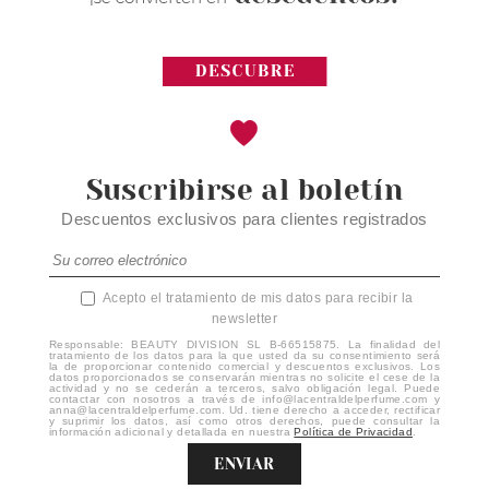
Suscribirse al boletín
Descuentos exclusivos para clientes registrados
Acepto el tratamiento de mis datos para recibir la
newsletter
Responsable: BEAUTY DIVISION SL B-66515875. La finalidad del
tratamiento de los datos para la que usted da su consentimiento será
la de proporcionar contenido comercial y descuentos exclusivos. Los
datos proporcionados se conservarán mientras no solicite el cese de la
actividad y no se cederán a terceros, salvo obligación legal. Puede
contactar con nosotros a través de info@lacentraldelperfume.com y
anna@lacentraldelperfume.com. Ud. tiene derecho a acceder, rectificar
y suprimir los datos, así como otros derechos, puede consultar la
información adicional y detallada en nuestra
Política de Privacidad
.
ENVIAR