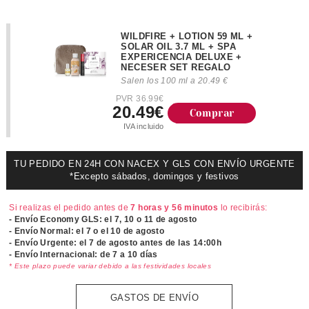
WILDFIRE + LOTION 59 ML +
SOLAR OIL 3.7 ML + SPA
EXPERICENCIA DELUXE +
NECESER SET REGALO
Salen los 100 ml a 20.49 €
PVR 36.99€
20.49€
Comprar
IVA incluido
TU PEDIDO EN 24H CON NACEX Y GLS CON ENVÍO URGENTE
*Excepto sábados, domingos y festivos
Si realizas el pedido antes de
7 horas y 56 minutos
lo recibirás:
- Envío Economy GLS: el
7, 10 o 11 de agosto
- Envío Normal: el
7 o el 10 de agosto
- Envío Urgente: el
7 de agosto antes de las 14:00h
- Envío Internacional: de 7 a 10 días
* Este plazo puede variar debido a las festividades locales
GASTOS DE ENVÍO