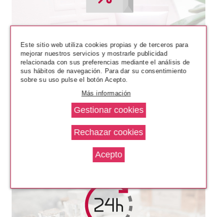
CND
Este sitio web utiliza cookies propias y de terceros para
CND VINYLUX 363 CRISP
mejorar nuestros servicios y mostrarle publicidad
GREEN
relacionada con sus preferencias mediante el análisis de
sus hábitos de navegación. Para dar su consentimiento
sobre su uso pulse el botón Acepto.
Pvr 13.50€
desde
11.83€
-12%
Más información