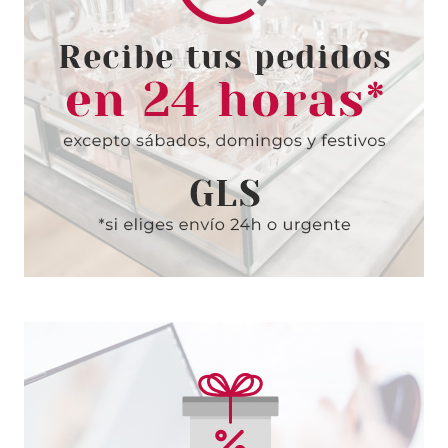
CND
CND VINYLUX 246 PALM DECO
Pvr 13.50€
desde
11.83€
-12%
Avisarme
CND
CND SHELLAC GLACIAL MIST