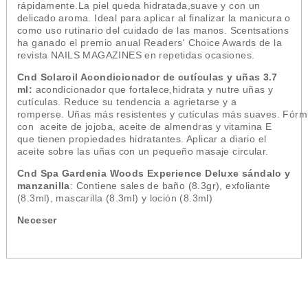
rápidamente.La piel queda hidratada,suave y con un
delicado aroma. Ideal para aplicar al finalizar la manicura o
como uso rutinario del cuidado de las manos. Scentsations
ha ganado el premio anual Readers' Choice Awards de la
revista NAILS MAGAZINES en repetidas ocasiones.
Cnd Solaroil Acondicionador de cutículas y uñas 3.7
ml
:
acondicionador que fortalece,hidrata y nutre uñas y
cutículas. Reduce su tendencia a agrietarse y a
romperse. Uñas más resistentes y cutículas más suaves. Fórm
con aceite de jojoba, aceite de almendras y vitamina E
que tienen propiedades hidratantes. Aplicar a diario el
aceite sobre las uñas con un pequeño masaje circular.
Cnd Spa Gardenia Woods Experience Deluxe sándalo y
manzanilla
: Contiene sales de baño (8.3gr), exfoliante
(8.3ml), mascarilla (8.3ml) y loción (8.3ml)
Neceser