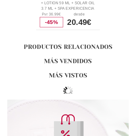
+ LOTION 59 ML + SOLAR OIL
3.7 ML + SPA EXPERICENCIA
DELUXE + NECESER SET
Pvr 36.99€
desde
REGALO
20.49€
-45%
PRODUCTOS RELACIONADOS
MÁS VENDIDOS
MÁS VISTOS