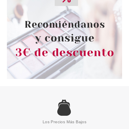
7.3 ML
Pvr 25.00€
desde
10.95€
-56%
CND
CND SHELLAC ALLURING
AMETHYST 7.3 ML
Los Precios Más Bajos
Pvr 25.00€
desde