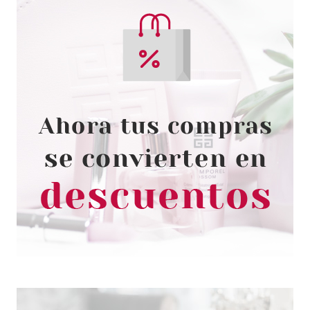
MAYBELLINE
MAYBELLINE BABY LIPS
COLOR BALM CRAYON 25
PLAYFUL PURPLE
desde
2.95€