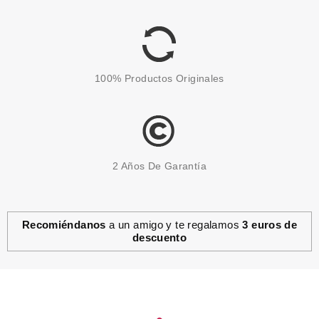
desde
5.80€
100% Productos Originales
2 Años De Garantía
Recomiéndanos
a un amigo y te regalamos
3 euros de
descuento
MAYBELLINE
MAYBELLINE COLOR
SENSATIONAL SCULPTING LIP
LINER 92 DIVINE WINE
desde
2.30€