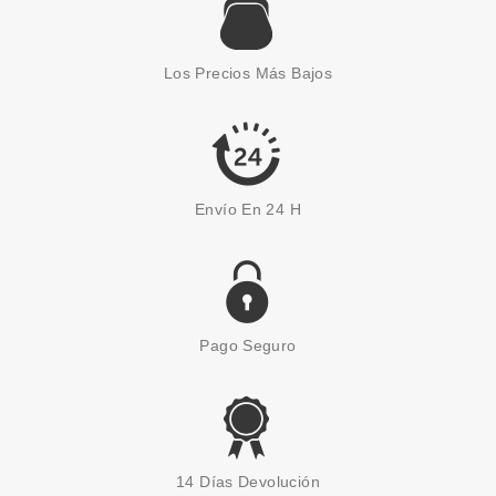
MAYBELLINE
MAYBELLINE COLOR
SENSATIONAL SCULPTING LIP
Los Precios Más Bajos
LINER 80 RED ESCAPE
desde
2.30€
Envío En 24 H
Pago Seguro
L´OREAL
L'OREAL INFALIBLE MATTE LIP
14 Días Devolución
CRAYON 106 MON CINNAMON