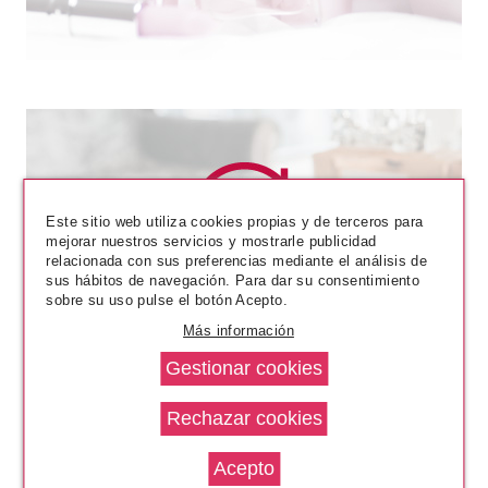
Este sitio web utiliza cookies propias y de terceros para
mejorar nuestros servicios y mostrarle publicidad
relacionada con sus preferencias mediante el análisis de
SISLEY
sus hábitos de navegación. Para dar su consentimiento
SISLEY PHYTO-LÈVRES
sobre su uso pulse el botón Acepto.
PERFECT PERFILADOR LABIOS
Más información
7 RUBY
Pvr 49.50€
desde
33.55€
-32%