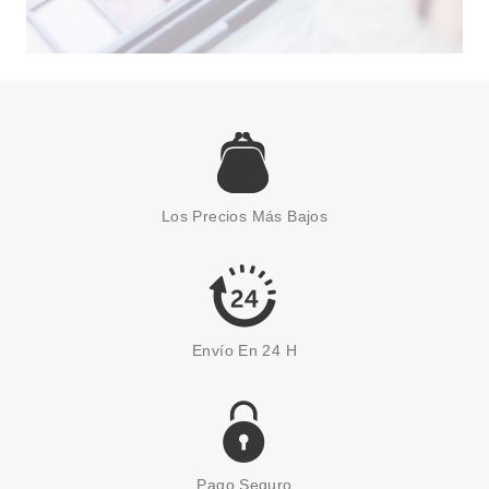
CHRISTIAN DIOR
CHRISTIAN DIOR DIOR
CONTOUR PEN 999 ROUGE
Los Precios Más Bajos
DIOR 1.2 GR
Pvr 24.61€
desde
18.66€
-24%
Envío En 24 H
Pago Seguro