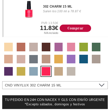
302 CHARM 15 ML
Salen los 100 ml a 78.87 €
PVR 13.50€
11.83€
Comprar
IVA incluido
CND VINYLUX 302 CHARM 15 ML
TU PEDIDO EN 24H CON NACEX Y GLS CON ENVÍO URGENTE
*Excepto sábados, domingos y festivos