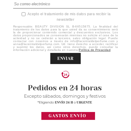
Acepto el tratamiento de mis datos para recibir la
newsletter
Responsable: BEAUTY DIVISION SL B-66515875. La finalidad del
tratamiento de los datos para la que usted da su consentimiento será
la de proporcionar contenido comercial y descuentos exclusivos. Los
datos proporcionados se conservarán mientras no solicite el cese de la
actividad y no se cederán a terceros, salvo obligación legal. Puede
contactar con nosotros a través de info@lacentraldelperfume.com y
anna@lacentraldelperfume.com. Ud. tiene derecho a acceder, rectificar
y suprimir los datos, así como otros derechos, puede consultar la
información adicional y detallada en nuestra
Política de Privacidad
.
ENVIAR