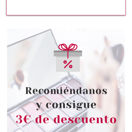
CLARINS
CLARINS EMBELLECEDOR
LABIOS 01 ROSE SHIMMER
Pvr 28.50€
desde
18.30€
-36%