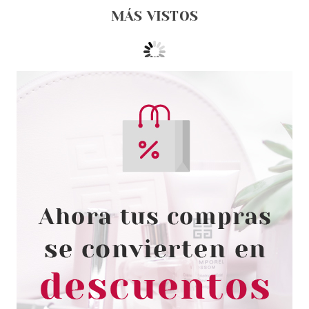
MÁS VISTOS
LOUA
LOUA MASCARILLA FACIAL
DETOX 23ML
Pvr 3.65€
desde
1.99€
-45%