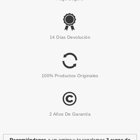
OPI
OPI LACA DE UÑAS GIFT OF
14 Días Devolución
GOLD NEVER GETS OLD J12
15ML
Pvr 17.95€
desde
5.50€
-69%
100% Productos Originales
2 Años De Garantía
Recomiéndanos
a un amigo y te regalamos
3 euros de