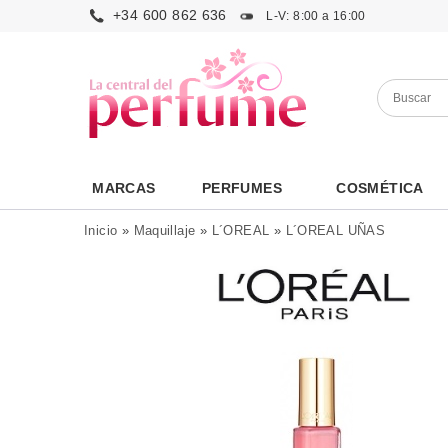
+34 600 862 636
L-V: 8:00 a 16:00
MARCAS
PERFUMES
COSMÉTICA
Inicio
»
Maquillaje
»
L´OREAL
»
L´OREAL UÑAS