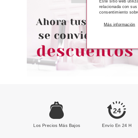
Este sitio web utili
L´OREAL JET SET ESMALTE
L´OREAL COL
relacionada con sus
UÑAS COLOR 324
EXCLUSIVE C
consentimiento sobr
BLAKE´S DELICA
desde
desd
Más información
1.50€
2.4
Los Precios Más Bajos
Envío En 24 H