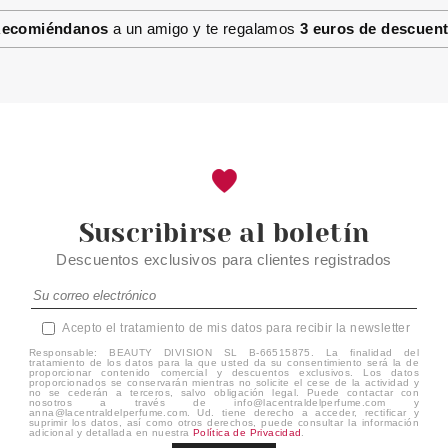
PURE RED 5 ML
ecomiéndanos
a un amigo y te regalamos
3 euros de descuen
desde
2.37€
Suscribirse al boletín
Descuentos exclusivos para clientes registrados
Acepto el tratamiento de mis datos para recibir la newsletter
Responsable: BEAUTY DIVISION SL B-66515875. La finalidad del
tratamiento de los datos para la que usted da su consentimiento será la de
proporcionar contenido comercial y descuentos exclusivos. Los datos
proporcionados se conservarán mientras no solicite el cese de la actividad y
no se cederán a terceros, salvo obligación legal. Puede contactar con
nosotros a través de info@lacentraldelperfume.com y
anna@lacentraldelperfume.com. Ud. tiene derecho a acceder, rectificar y
suprimir los datos, así como otros derechos, puede consultar la información
adicional y detallada en nuestra
Política de Privacidad
.