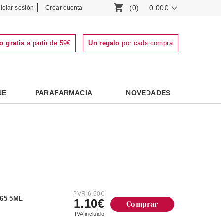
(0)
0.00€
niciar sesión
Crear cuenta
o gratis
a partir de 59€
Un regalo
por cada compra
NE
PARAFARMACIA
NOVEDADES
PVR 6.60€
65 5ML
1.10€
Comprar
IVA incluido