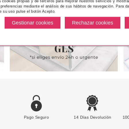
za cookies propias y de terceros para mejorar nuestros servicios y mostra
OR RICHE
L'ORÉAL COLOR RICHE
L'ORÉAL I
 preferencias mediante el análisis de sus hábitos de navegación. Para da
OLLECTION
VENDOME EMERALD 849 5ML
FUCHSIA
e su uso pulse el botón Acepto.
TE ROSE 5 ML
e
desde
4€
1.25€
1
Pago Seguro
L´OREAL
14 Días Devolución
100
L´OREAL COLOR RICHE
EXCLUSIVE COLLECTION LIYAS