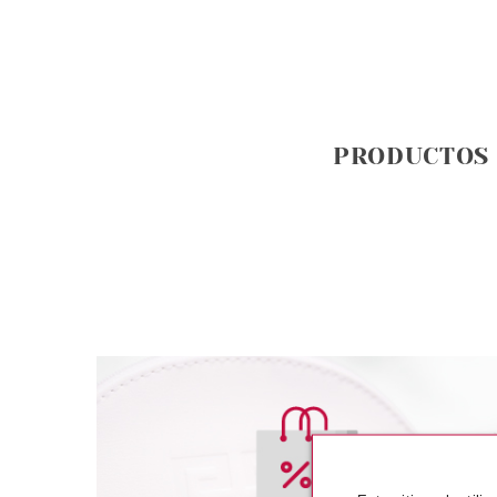
PRODUCTOS
L´OREAL
L´OR