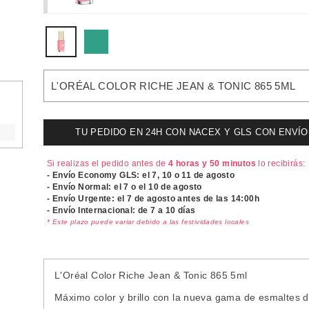
L'ORÉAL COLOR RICHE JEAN & TONIC 865 5ML
TU PEDIDO EN 24H CON NACEX Y GLS CON ENVÍO UR
Si realizas el pedido antes de
4 horas y 50 minutos
lo recibirás:
- Envío Economy GLS: el
7, 10 o 11 de agosto
- Envío Normal: el
7 o el 10 de agosto
- Envío Urgente: el
7 de agosto antes de las 14:00h
- Envío Internacional: de 7 a 10 días
* Este plazo puede variar debido a las festividades locales
L'Oréal Color Riche Jean & Tonic 865 5ml
Máximo color y brillo con la nueva gama de esmaltes d