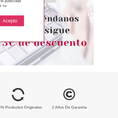
rle publicidad
NFALLIBLE DUO
L´OREAL COLOR RICHE
r su
 MTX026 10ML
EXCLUSIVE COLLECTION
DOUTZENS NUDE 5 ML
desde
desde
.50€
2.49€
% Productos Originales
2 Años De Garantía