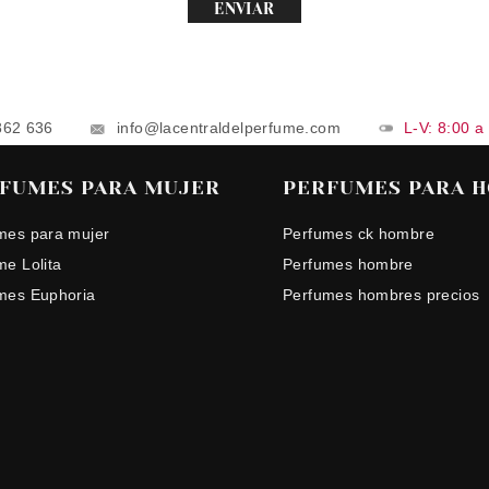
ENVIAR
862 636
info@lacentraldelperfume.com
L-V: 8:00 a
FUMES PARA MUJER
PERFUMES PARA 
mes para mujer
Perfumes ck hombre
me Lolita
Perfumes hombre
mes Euphoria
Perfumes hombres precios