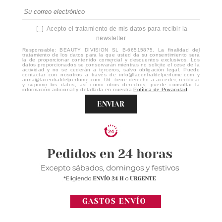
Acepto el tratamiento de mis datos para recibir la
newsletter
Responsable: BEAUTY DIVISION SL B-66515875. La finalidad del
tratamiento de los datos para la que usted da su consentimiento será
la de proporcionar contenido comercial y descuentos exclusivos. Los
datos proporcionados se conservarán mientras no solicite el cese de la
actividad y no se cederán a terceros, salvo obligación legal. Puede
contactar con nosotros a través de info@lacentraldelperfume.com y
anna@lacentraldelperfume.com. Ud. tiene derecho a acceder, rectificar
y suprimir los datos, así como otros derechos, puede consultar la
información adicional y detallada en nuestra
Política de Privacidad
.
ENVIAR