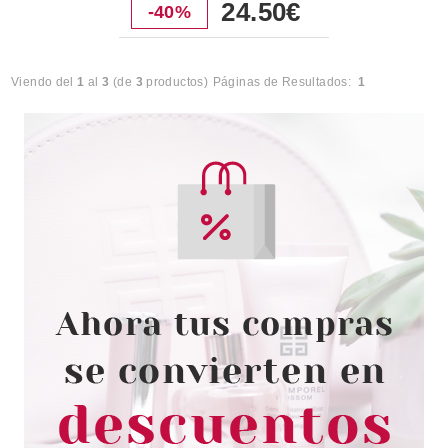
24.50€
-40%
Viendo del
1
al
3
(de
3
productos)
Páginas de Resultados:
1