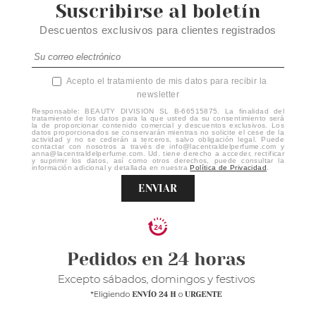
Suscribirse al boletín
Descuentos exclusivos para clientes registrados
Acepto el tratamiento de mis datos para recibir la
newsletter
Responsable: BEAUTY DIVISION SL B-66515875. La finalidad del
tratamiento de los datos para la que usted da su consentimiento será
la de proporcionar contenido comercial y descuentos exclusivos. Los
datos proporcionados se conservarán mientras no solicite el cese de la
actividad y no se cederán a terceros, salvo obligación legal. Puede
contactar con nosotros a través de info@lacentraldelperfume.com y
anna@lacentraldelperfume.com. Ud. tiene derecho a acceder, rectificar
y suprimir los datos, así como otros derechos, puede consultar la
información adicional y detallada en nuestra
Política de Privacidad
.
ENVIAR