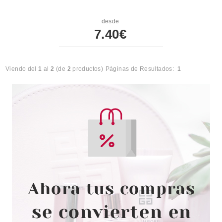
desde
7.40€
Viendo del
1
al
2
(de
2
productos)
Páginas de Resultados:
1