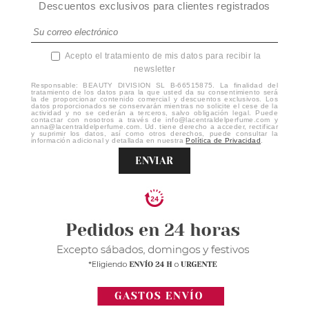
Descuentos exclusivos para clientes registrados
Acepto el tratamiento de mis datos para recibir la
newsletter
Responsable: BEAUTY DIVISION SL B-66515875. La finalidad del
tratamiento de los datos para la que usted da su consentimiento será
la de proporcionar contenido comercial y descuentos exclusivos. Los
datos proporcionados se conservarán mientras no solicite el cese de la
actividad y no se cederán a terceros, salvo obligación legal. Puede
contactar con nosotros a través de info@lacentraldelperfume.com y
anna@lacentraldelperfume.com. Ud. tiene derecho a acceder, rectificar
y suprimir los datos, así como otros derechos, puede consultar la
información adicional y detallada en nuestra
Política de Privacidad
.
ENVIAR