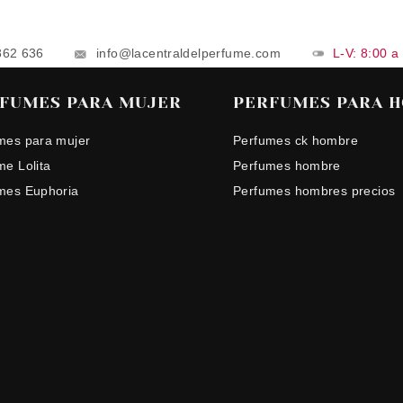
862 636
info@lacentraldelperfume.com
L-V: 8:00 a
FUMES PARA MUJER
PERFUMES PARA 
mes para mujer
Perfumes ck hombre
me Lolita
Perfumes hombre
mes Euphoria
Perfumes hombres precios