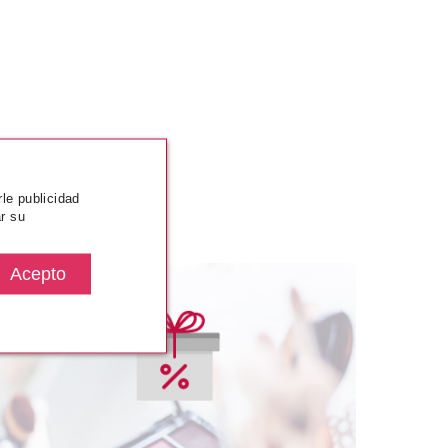
rle publicidad
r su