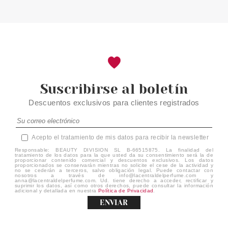
Suscribirse al boletín
Descuentos exclusivos para clientes registrados
Acepto el tratamiento de mis datos para recibir la newsletter
Responsable: BEAUTY DIVISION SL B-66515875. La finalidad del
tratamiento de los datos para la que usted da su consentimiento será la de
proporcionar contenido comercial y descuentos exclusivos. Los datos
proporcionados se conservarán mientras no solicite el cese de la actividad y
no se cederán a terceros, salvo obligación legal. Puede contactar con
nosotros a través de info@lacentraldelperfume.com y
anna@lacentraldelperfume.com. Ud. tiene derecho a acceder, rectificar y
suprimir los datos, así como otros derechos, puede consultar la información
adicional y detallada en nuestra
Política de Privacidad
.
ENVIAR