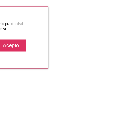
rle publicidad
r su