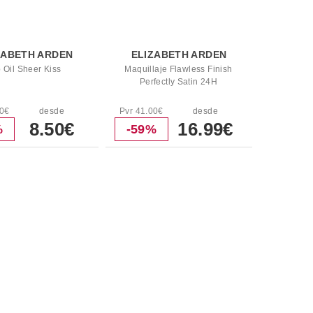
ZABETH ARDEN
ELIZABETH ARDEN
p Oil Sheer Kiss
Maquillaje Flawless Finish
Perfectly Satin 24H
00€
desde
Pvr 41.00€
desde
8.50€
16.99€
%
-59%