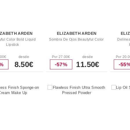
IZABETH ARDEN
ELIZABETH ARDEN
ELI
ful Color Bold Liquid
Sombra De Ojos Beautyful Color
Delinea
Lipstick
.00€
desde
Pvr 27.00€
desde
Pvr 20.
8.50€
11.50€
6%
-57%
-55