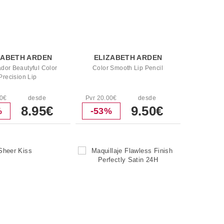
ZABETH ARDEN
ELIZABETH ARDEN
dor Beautyful Color
Color Smooth Lip Pencil
Precision Lip
00€
desde
Pvr 20.00€
desde
8.95€
9.50€
%
-53%