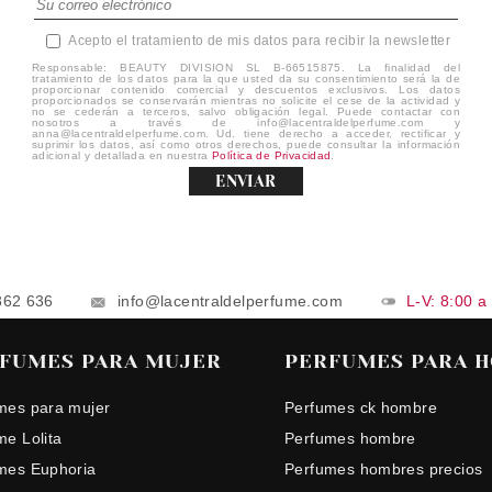
Acepto el tratamiento de mis datos para recibir la newsletter
Responsable: BEAUTY DIVISION SL B-66515875. La finalidad del
tratamiento de los datos para la que usted da su consentimiento será la de
proporcionar contenido comercial y descuentos exclusivos. Los datos
proporcionados se conservarán mientras no solicite el cese de la actividad y
no se cederán a terceros, salvo obligación legal. Puede contactar con
nosotros a través de info@lacentraldelperfume.com y
anna@lacentraldelperfume.com. Ud. tiene derecho a acceder, rectificar y
suprimir los datos, así como otros derechos, puede consultar la información
adicional y detallada en nuestra
Política de Privacidad
.
ENVIAR
862 636
info@lacentraldelperfume.com
L-V: 8:00 a
FUMES PARA MUJER
PERFUMES PARA 
mes para mujer
Perfumes ck hombre
me Lolita
Perfumes hombre
mes Euphoria
Perfumes hombres precios