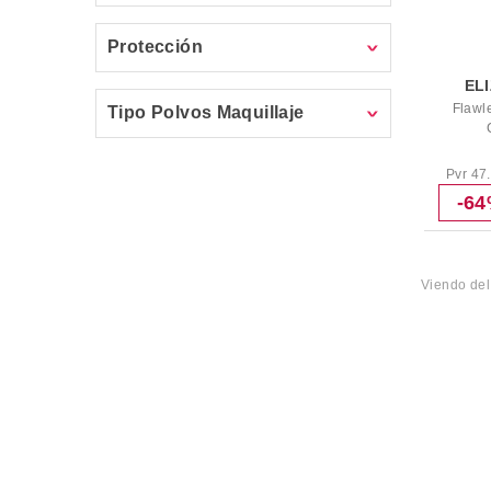
Protección
EL
Flawl
Tipo Polvos Maquillaje
Pvr 47
-6
Viendo de