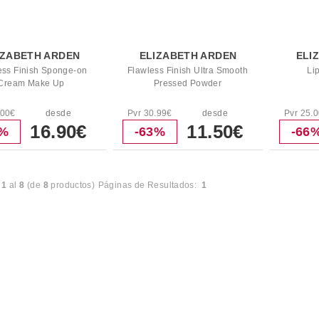
IZABETH ARDEN
ELIZABETH ARDEN
ELI
ess Finish Sponge-on
Flawless Finish Ultra Smooth
Li
Cream Make Up
Pressed Powder
.00€
desde
Pvr 30.99€
desde
Pvr 25.
16.90€
11.50€
4%
-63%
-66
l
1
al
8
(de
8
productos)
Páginas de Resultados:
1