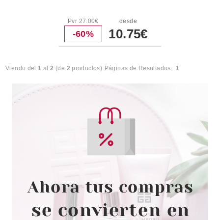
Pvr 27.00€
desde
10.75€
-60%
Viendo del
1
al
2
(de
2
productos)
Páginas de Resultados:
1