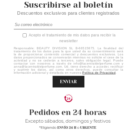
Suscribirse al boletín
Descuentos exclusivos para clientes registrados
Acepto el tratamiento de mis datos para recibir la
newsletter
Responsable: BEAUTY DIVISION SL B-66515875. La finalidad del
tratamiento de los datos para la que usted da su consentimiento será
la de proporcionar contenido comercial y descuentos exclusivos. Los
datos proporcionados se conservarán mientras no solicite el cese de la
actividad y no se cederán a terceros, salvo obligación legal. Puede
contactar con nosotros a través de info@lacentraldelperfume.com y
anna@lacentraldelperfume.com. Ud. tiene derecho a acceder, rectificar
y suprimir los datos, así como otros derechos, puede consultar la
información adicional y detallada en nuestra
Política de Privacidad
.
ENVIAR