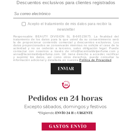
Descuentos exclusivos para clientes registrados
Acepto el tratamiento de mis datos para recibir la
newsletter
Responsable: BEAUTY DIVISION SL B-66515875. La finalidad del
tratamiento de los datos para la que usted da su consentimiento será
la de proporcionar contenido comercial y descuentos exclusivos. Los
datos proporcionados se conservarán mientras no solicite el cese de la
actividad y no se cederán a terceros, salvo obligación legal. Puede
contactar con nosotros a través de info@lacentraldelperfume.com y
anna@lacentraldelperfume.com. Ud. tiene derecho a acceder, rectificar
y suprimir los datos, así como otros derechos, puede consultar la
información adicional y detallada en nuestra
Política de Privacidad
.
ENVIAR