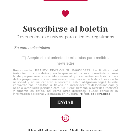
Suscribirse al boletín
Descuentos exclusivos para clientes registrados
Acepto el tratamiento de mis datos para recibir la
newsletter
Responsable: BEAUTY DIVISION SL B-66515875. La finalidad del
tratamiento de los datos para la que usted da su consentimiento será
la de proporcionar contenido comercial y descuentos exclusivos. Los
datos proporcionados se conservarán mientras no solicite el cese de la
actividad y no se cederán a terceros, salvo obligación legal. Puede
contactar con nosotros a través de info@lacentraldelperfume.com y
anna@lacentraldelperfume.com. Ud. tiene derecho a acceder, rectificar
y suprimir los datos, así como otros derechos, puede consultar la
información adicional y detallada en nuestra
Política de Privacidad
.
ENVIAR