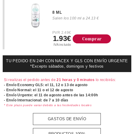
8 ML
Salen los 100 ml a 24.13 €
PVR 2.49€
1.93€
Comprar
IVA incluido
TU PEDIDO EN 24H CON NACEX Y GLS CON ENVÍO URGENTE
*Excepto sábados, domingos y festivos
Si realizas el pedido antes de
21 horas y 0 minutos
lo recibirás:
- Envío Economy GLS: el
11, 12 o 13 de agosto
- Envío Normal: el
11 o el 12 de agosto
- Envío Urgente: el
11 de agosto antes de las 14:00h
- Envío Internacional: de 7 a 10 días
* Este plazo puede variar debido a las festividades locales
GASTOS DE ENVÍO
PRODUCTOS 100%