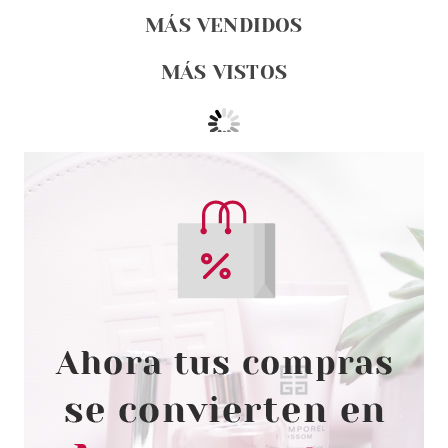
MÁS VENDIDOS
MÁS VISTOS
ESSENCE
ESSENCE UV GEL NAIL
LIMPIADOR PARA UÑAS DE GEL
110 ML
Pvr 3.79€
desde