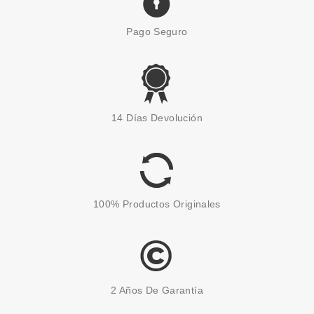
Pago Seguro
ESSENCE
ESSENCE ESMALTE DE UÑAS
14 Días Devolución
COSMIC LIGHT 02 COSMIC
STAR
Pvr 2.99€
desde
2.25€
-25%
100% Productos Originales
2 Años De Garantía