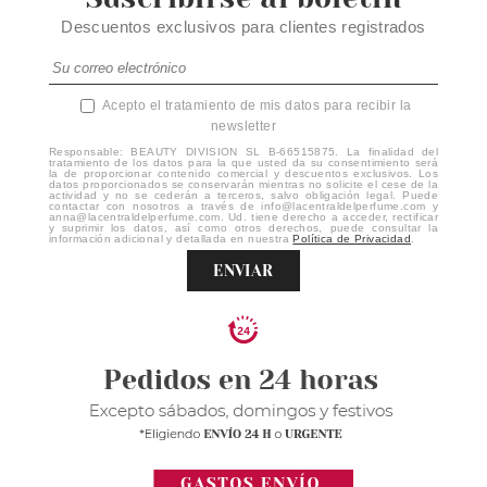
Descuentos exclusivos para clientes registrados
Acepto el tratamiento de mis datos para recibir la
newsletter
Responsable: BEAUTY DIVISION SL B-66515875. La finalidad del
tratamiento de los datos para la que usted da su consentimiento será
la de proporcionar contenido comercial y descuentos exclusivos. Los
datos proporcionados se conservarán mientras no solicite el cese de la
actividad y no se cederán a terceros, salvo obligación legal. Puede
contactar con nosotros a través de info@lacentraldelperfume.com y
anna@lacentraldelperfume.com. Ud. tiene derecho a acceder, rectificar
y suprimir los datos, así como otros derechos, puede consultar la
información adicional y detallada en nuestra
Política de Privacidad
.
ENVIAR