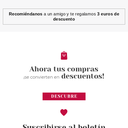
Recomiéndanos
a un amigo y te regalamos
3 euros de
descuento
ESSENCE
ESSENCE SHINE LAST & GO
ESMALTE UÑAS 69 NEVER SAY
NEVER
Pvr 1.99€
desde
1.55€
-22%
Suscribirse al boletín