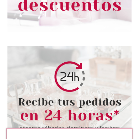
3.27€
-14%
ESSENCE
ESSENCE ESMALTE DE UÑAS
FAIRY 02 CLOUD 8GR
Pvr 2.39€
desde
2.08€
-13%