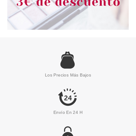
ESSENCE
ESSENCE NAIL ART STENCILS
PLANTILLAS PARA UÑAS
Los Precios Más Bajos
Pvr 1.99€
desde
1.66€
-17%
Envío En 24 H