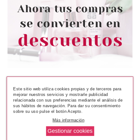
SISLEY
SISLEY PHYTO LIP TWIST MATE
N23 BLACK ROSE 2.5GR
Pvr 42.00€
desde
31.50€
-25%
Este sitio web utiliza cookies propias y de terceros para
mejorar nuestros servicios y mostrarle publicidad
relacionada con sus preferencias mediante el análisis de
sus hábitos de navegación. Para dar su consentimiento
sobre su uso pulse el botón Acepto.
Más información
SISLEY
SISLEY PHYTO EYE TWIST N2