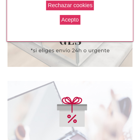
BRONZE 1.5 GR
Pvr 42.00€
desde
29.99€
-29%
SISLEY
SISLEY LE PHYTO-GLOSS
BRILLO DE LABIOS 06
PARADISE
Pvr 46.00€
desde