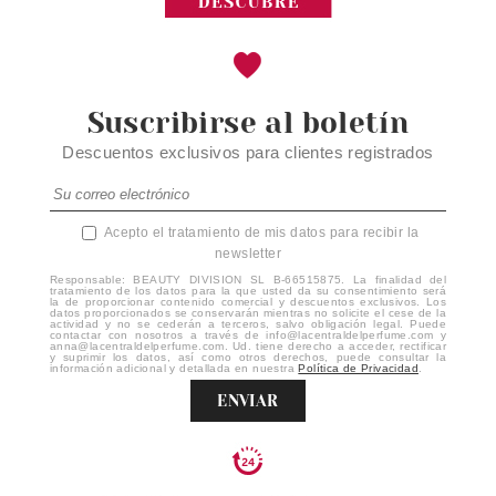
Suscribirse al boletín
Descuentos exclusivos para clientes registrados
Acepto el tratamiento de mis datos para recibir la
newsletter
Responsable: BEAUTY DIVISION SL B-66515875. La finalidad del
tratamiento de los datos para la que usted da su consentimiento será
la de proporcionar contenido comercial y descuentos exclusivos. Los
datos proporcionados se conservarán mientras no solicite el cese de la
actividad y no se cederán a terceros, salvo obligación legal. Puede
contactar con nosotros a través de info@lacentraldelperfume.com y
anna@lacentraldelperfume.com. Ud. tiene derecho a acceder, rectificar
y suprimir los datos, así como otros derechos, puede consultar la
información adicional y detallada en nuestra
Política de Privacidad
.
ENVIAR