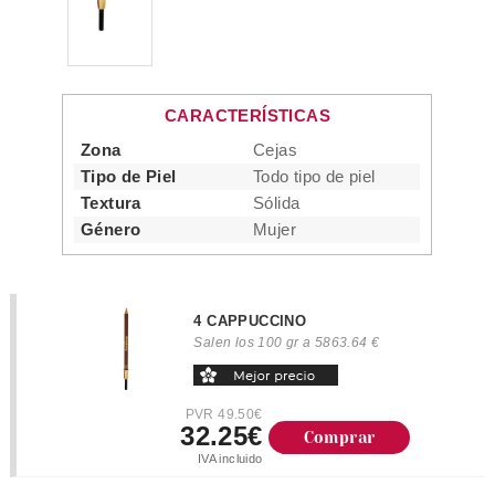
CARACTERÍSTICAS
Zona
Cejas
Tipo de Piel
Todo tipo de piel
Textura
Sólida
Género
Mujer
4 CAPPUCCINO
Salen los 100 gr a 5863.64 €
PVR 49.50€
32.25€
Comprar
IVA incluido