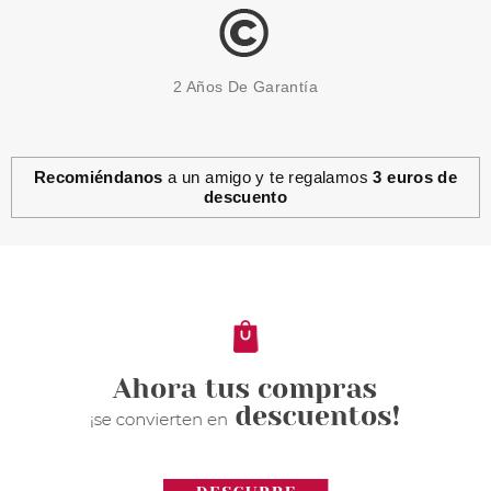
2 Años De Garantía
Recomiéndanos
a un amigo y te regalamos
3 euros de
descuento
SISLEY
SISLEY PHYTO EYE TWIST N9
PEARL 1.5 GR
Pvr 42.00€
desde
25.50€
-39%