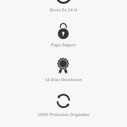
Envío En 24 H
Pago Seguro
SISLEY
SISLEYA LE TEINT BASE DE
14 Días Devolución
MAQUILLAJE ANTIEDAD 4R
SPICE 30ML
Pvr 142.50€
desde
80.55€
-43%
100% Productos Originales