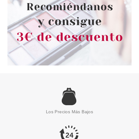
30.50€
-34%
SISLEY
SISLEY SISLEŸA LE TEINT BASE
MAQUILLAJE 0 R VANILLA 30
Los Precios Más Bajos
ML
Pvr 142.50€
desde
106.85€
-25%