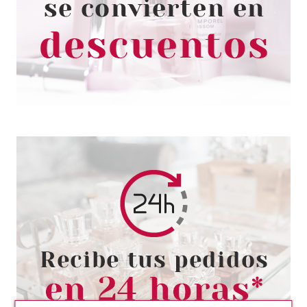
PESTAÑAS POSTIZAS JASMÍN
02 COURAGE
Pvr 3.79€
desde
2.60€
-31%
ESSENCE
ESSENCE UÑAS POSTIZAS
NAILS IN STYLE 07
INTERGALACTIC QUEEN
Pvr 3.79€
desde