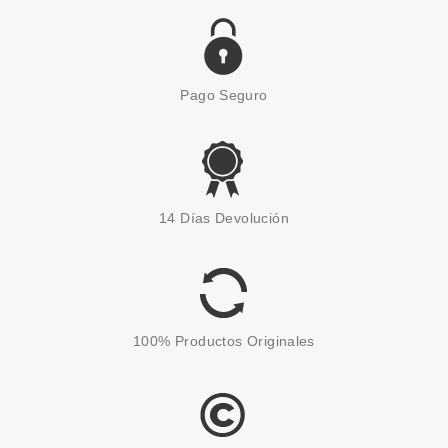
Pago Seguro
ESSENCE
ESSENCE DISNEY PRINCESS
14 Días Devolución
PINCEL PARA DIFUMINAR
JASMÍN
Pvr 2.99€
desde
1.90€
-36%
100% Productos Originales