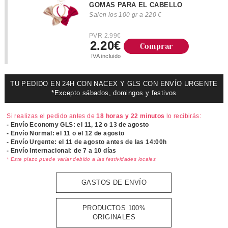
GOMAS PARA EL CABELLO
Salen los 100 gr a 220 €
PVR 2.99€
2.20€
Comprar
IVA incluido
TU PEDIDO EN 24H CON NACEX Y GLS CON ENVÍO URGENTE
*Excepto sábados, domingos y festivos
Si realizas el pedido antes de
18 horas y 22 minutos
lo recibirás:
- Envío Economy GLS: el
11, 12 o 13 de agosto
- Envío Normal: el
11 o el 12 de agosto
- Envío Urgente: el
11 de agosto antes de las 14:00h
- Envío Internacional: de 7 a 10 días
* Este plazo puede variar debido a las festividades locales
GASTOS DE ENVÍO
PRODUCTOS 100%
ORIGINALES