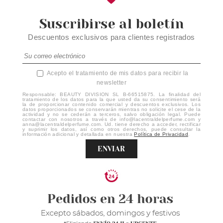
Suscribirse al boletín
Descuentos exclusivos para clientes registrados
Acepto el tratamiento de mis datos para recibir la
newsletter
Responsable: BEAUTY DIVISION SL B-66515875. La finalidad del
tratamiento de los datos para la que usted da su consentimiento será
la de proporcionar contenido comercial y descuentos exclusivos. Los
datos proporcionados se conservarán mientras no solicite el cese de la
actividad y no se cederán a terceros, salvo obligación legal. Puede
contactar con nosotros a través de info@lacentraldelperfume.com y
anna@lacentraldelperfume.com. Ud. tiene derecho a acceder, rectificar
y suprimir los datos, así como otros derechos, puede consultar la
información adicional y detallada en nuestra
Política de Privacidad
.
ENVIAR