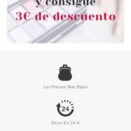
ESSENCE
ESSENCE DISNEY PRINCESS
PINCEL PARA DIFUMINAR
Los Precios Más Bajos
TIANA
Pvr 2.99€
desde
1.90€
-36%
Envío En 24 H