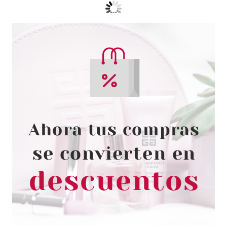
CLARINS
CLARINS EXTRA FIRMING
ENERGY JOUR CREMA DIA
TODO TIPO PIELES 50 ML
RECARGA
Pvr 80.50€
desde
50.30€
-38%