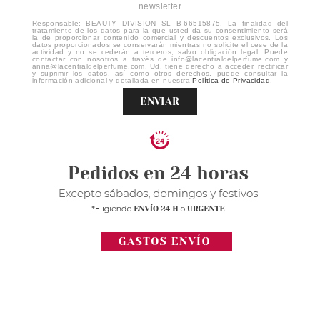
newsletter
Responsable: BEAUTY DIVISION SL B-66515875. La finalidad del
tratamiento de los datos para la que usted da su consentimiento será
la de proporcionar contenido comercial y descuentos exclusivos. Los
datos proporcionados se conservarán mientras no solicite el cese de la
actividad y no se cederán a terceros, salvo obligación legal. Puede
contactar con nosotros a través de info@lacentraldelperfume.com y
anna@lacentraldelperfume.com. Ud. tiene derecho a acceder, rectificar
y suprimir los datos, así como otros derechos, puede consultar la
información adicional y detallada en nuestra
Política de Privacidad
.
ENVIAR