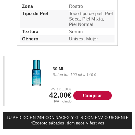
Zona
Rostro
Tipo de Piel
Todo tipo de piel, Piel
Seca, Piel Mixta,
Piel Normal
Textura
Serum
Género
Unisex, Mujer
30 ML
Salen los 100 ml a 140 €
PVR 61.00€
42.00€
Comprar
IVA incluido
TU PEDIDO EN 24H CON NACEX Y GLS CON ENVÍO URGENTE
*Excepto sábados, domingos y festivos