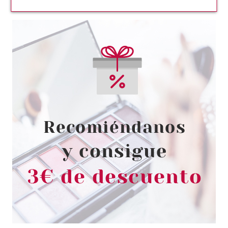
L´OCCITANE EN PROVENCE
L'OCCITANE EN PROVENCE
IMMORTELLE PRECIEUSE
FLUIDE 50 ML
Pvr 54.00€
desde
36.99€
-32%