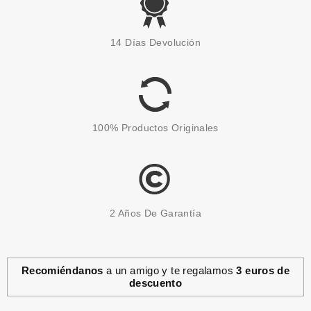
ANNE MOLLER
ANNE MOLLER ROSAGE
14 Días Devolución
RADIANCE FIRMING MASK 50
ML
Pvr 34.90€
desde
17.99€
-48%
100% Productos Originales
2 Años De Garantía
Recomiéndanos
a un amigo y te regalamos
3 euros de
descuento
SENSAI-KANEBO
SENSAI ABSOLUTE SILK MICRO